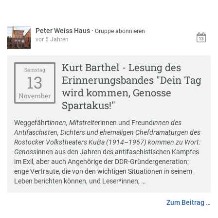
Peter Weiss Haus
·
Gruppe abonnieren
vor 5 Jahren
Kurt Barthel - Lesung des
Samstag
13
Erinnerungsbandes "Dein Tag
wird kommen, Genosse
November
Spartakus!"
Weggefährt
innen, Mitstreiter
innen und Freund
innen des
Antifaschisten, Dichters und ehemaligen Chefdramaturgen des
Rostocker Volkstheaters KuBa (1914–1967) kommen zu Wort:
Genoss
innen aus den Jahren des antifaschistischen Kampfes
im Exil, aber auch Angehörige der DDR-Gründergeneration;
enge Vertraute, die von den wichtigen Situationen in seinem
Leben berichten können, und Leser*innen, …
Zum Beitrag …