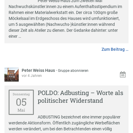
Peter-Weiss-Haus zum zweiten Mal
Nachwuchskünstler:innen zu einem Aufenthaltsstipendium im
Rahmen einer Materialwerkstatt ein. Der circa 100qm große
Möckelsaal im Erdgeschoss des Hauses wird umfunktioniert,
um 5 ausgewählten (Nachwuchs-)künstler:innen während
dieser Zeit als Atelier zu dienen. Der Gedanke dahinter: unter
einer …
Zum Beitrag …
Peter Weiss Haus
·
Gruppe abonnieren
vor 4 Jahren
POLDO: Adbusting – Worte als
Donnerstag
05
politischer Widerstand
Mai
ADBUSTING bezeichnet eine immer populärer
werdende Aktionsform. Öffentlich zugängliche Werbeflächen
werden verändert, um bei den Betrachtenden einen völlig