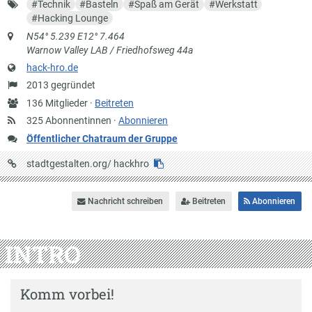
Schlagworte
#
Technik
#
Basteln
#
Spaß am Gerät
#
Werkstatt
#
Hacking Lounge
Anschrift
N54° 5.239 E12° 7.464
Warnow Valley LAB / Friedhofsweg 44a
Website
hack-hro.de
Gründung
2013 gegründet
Anzahl
136 Mitglieder ·
Beitreten
Mitglieder
325 Abonnentinnen ·
Abonnieren
Öffentlicher Chatraum der Gruppe
URL
stadtgestalten.org/
hackhro
auf
Stadtgestalten
Nachricht schreiben
Beitreten
Abonnieren
INTRO
Komm vorbei!