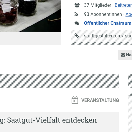
Anzahl
37 Mitglieder ·
Beitrete
Mitglieder
93 Abonnentinnen ·
Ab
Öffentlicher Chatraum
URL
stadtgestalten.org/
saa
auf
Stadtgestalten
Nac
VERANSTALTUNG
g: Saatgut-Vielfalt entdecken