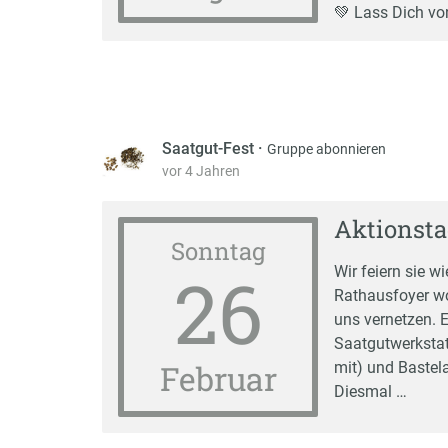
💚 Lass Dich vo
Saatgut-Fest
·
Gruppe abonnieren
vor 4 Jahren
Aktionsta
Sonntag
26
Wir feiern sie wi
Rathausfoyer wo
uns vernetzen. E
Saatgutwerkstatt
Februar
mit) und Bastel
Diesmal …