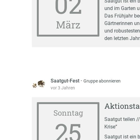
02
Saatgut ist ein 
und im Garten u
Das Frühjahr be
März
Gärtnerinnen und
und robustesten
den letzten Jah
Saatgut-Fest
·
Gruppe abonnieren
vor 3 Jahren
Aktionsta
Sonntag
25
Saatgut teilen /
Krise“
Saatgut ist ein 