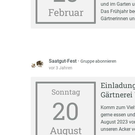
und im Garten u
Februar
Das Frühjahr be
Gärtnerinnen und
Saatgut-Fest
·
Gruppe abonnieren
vor 3 Jahren
Einladung
Sonntag
Gärtnerei
20
Komm zum Vielfa
gerne essen und 
August 2023 von
August
unseren Acker v