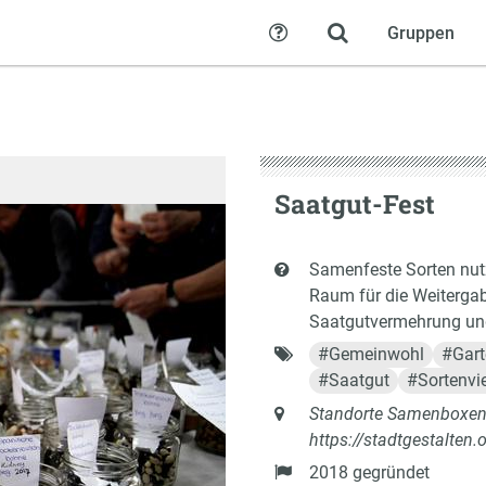
Gruppen
Hilfe
Saatgut-Fest
Kurzbeschreibung
Samenfeste Sorten nutze
Raum für die Weiterga
Saatgutvermehrung und
Schlagworte
#
Gemeinwohl
#
Gar
#
Saatgut
#
Sortenvie
Anschrift
Standorte Samenboxen
https://stadtgestalten
Gründung
2018 gegründet