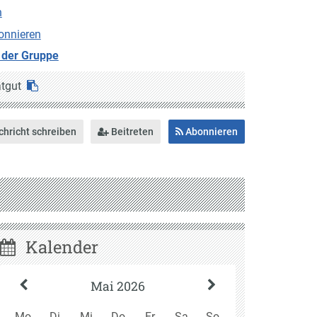
n
onnieren
 der Gruppe
tgut
hricht schreiben
Beitreten
Abonnieren
Kalender
Mai 2026
Mo
Di
Mi
Do
Fr
Sa
So