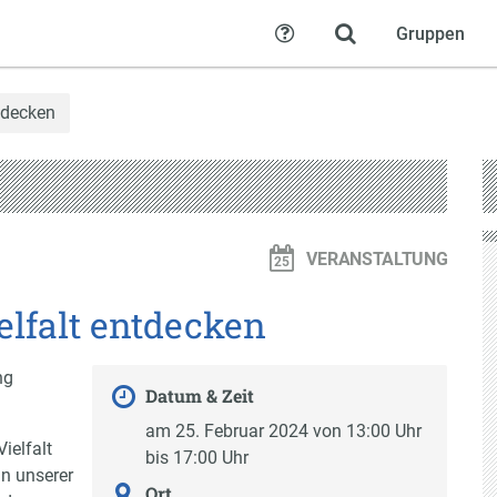
Gruppen
Hilfe
ntdecken
VERANSTALTUNG
elfalt entdecken
ng
Datum & Zeit
am 25. Februar 2024 von 13:00 Uhr
ielfalt
bis 17:00 Uhr
in unserer
Ort