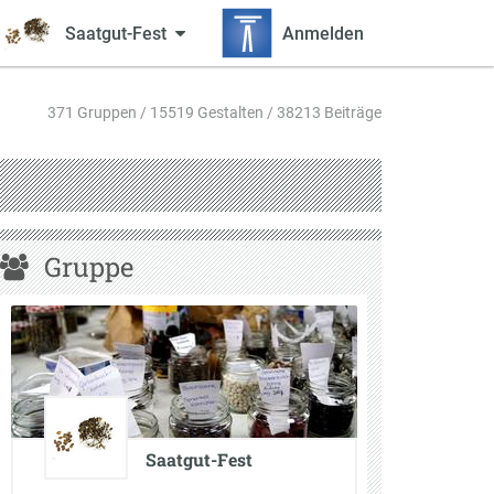
Saatgut-Fest
Anmelden
371 Gruppen / 15519 Gestalten / 38213 Beiträge
Gruppe
Saatgut-Fest