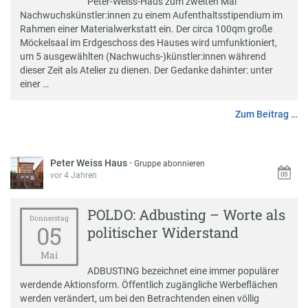
Peter-Weiss-Haus zum zweiten Mal
Nachwuchskünstler:innen zu einem Aufenthaltsstipendium im
Rahmen einer Materialwerkstatt ein. Der circa 100qm große
Möckelsaal im Erdgeschoss des Hauses wird umfunktioniert,
um 5 ausgewählten (Nachwuchs-)künstler:innen während
dieser Zeit als Atelier zu dienen. Der Gedanke dahinter: unter
einer …
Zum Beitrag …
Peter Weiss Haus
·
Gruppe abonnieren
vor 4 Jahren
POLDO: Adbusting – Worte als
Donnerstag
05
politischer Widerstand
Mai
ADBUSTING bezeichnet eine immer populärer
werdende Aktionsform. Öffentlich zugängliche Werbeflächen
werden verändert, um bei den Betrachtenden einen völlig