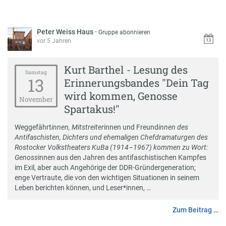
Peter Weiss Haus
·
Gruppe abonnieren
vor 5 Jahren
Kurt Barthel - Lesung des
Samstag
13
Erinnerungsbandes "Dein Tag
wird kommen, Genosse
November
Spartakus!"
Weggefährt
innen, Mitstreiter
innen und Freund
innen des
Antifaschisten, Dichters und ehemaligen Chefdramaturgen des
Rostocker Volkstheaters KuBa (1914–1967) kommen zu Wort:
Genoss
innen aus den Jahren des antifaschistischen Kampfes
im Exil, aber auch Angehörige der DDR-Gründergeneration;
enge Vertraute, die von den wichtigen Situationen in seinem
Leben berichten können, und Leser*innen, …
Zum Beitrag …