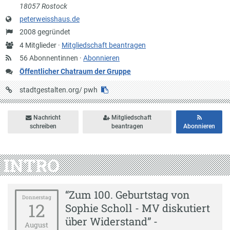
18057 Rostock
Website
peterweisshaus.de
Gründung
2008 gegründet
Anzahl
4 Mitglieder ·
Mitgliedschaft beantragen
Mitglieder
56 Abonnentinnen ·
Abonnieren
Öffentlicher Chatraum der Gruppe
URL
stadtgestalten.org/
pwh
auf
Stadtgestalten
Nachricht
Mitgliedschaft
schreiben
beantragen
Abonnieren
INTRO
“Zum 100. Geburtstag von
Donnerstag
12
Sophie Scholl - MV diskutiert
über Widerstand” -
August