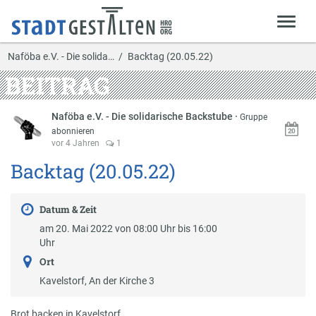
Naföba e.V. - Die solida…
Backtag (20.05.22)
BEITRAG
Naföba e.V. - Die solidarische Backstube
·
Gruppe
abonnieren
vor 4 Jahren
1
Backtag (20.05.22)
Datum & Zeit
am 20. Mai 2022 von 08:00 Uhr bis 16:00
Uhr
Ort
Kavelstorf, An der Kirche 3
Brot backen in Kavelstorf.