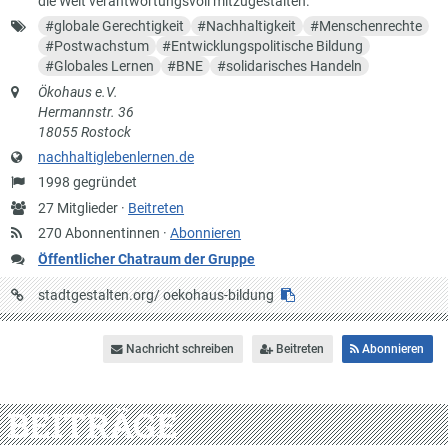
die Welt verantwortungsvoll mitzugestalten.
Schlagworte
#
globale Gerechtigkeit
#
Nachhaltigkeit
#
Menschenrechte
#
Postwachstum
#
Entwicklungspolitische Bildung
#
Globales Lernen
#
BNE
#
solidarisches Handeln
Anschrift
Ökohaus e.V.
Hermannstr. 36
18055 Rostock
Website
nachhaltiglebenlernen.de
Gründung
1998 gegründet
Anzahl
27 Mitglieder ·
Beitreten
Mitglieder
270 Abonnentinnen ·
Abonnieren
Öffentlicher Chatraum der Gruppe
URL
stadtgestalten.org/
oekohaus-bildung
auf
Stadtgestalten
Nachricht schreiben
Beitreten
Abonnieren
BEITRÄGE