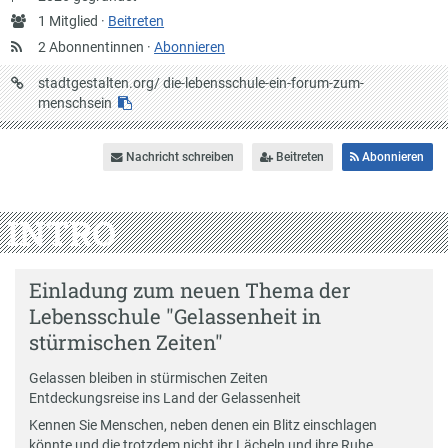
Anzahl
1 Mitglied ·
Beitreten
Mitglieder
2 Abonnentinnen ·
Abonnieren
URL
stadtgestalten.org/
die-lebensschule-ein-forum-zum-
auf
menschsein
Stadtgestalten
Nachricht schreiben
Beitreten
Abonnieren
INTRO
Einladung zum neuen Thema der
Lebensschule "Gelassenheit in
stürmischen Zeiten"
Gelassen bleiben in stürmischen Zeiten
Entdeckungsreise ins Land der Gelassenheit
Kennen Sie Menschen, neben denen ein Blitz einschlagen
könnte und die trotzdem nicht ihr Lächeln und ihre Ruhe