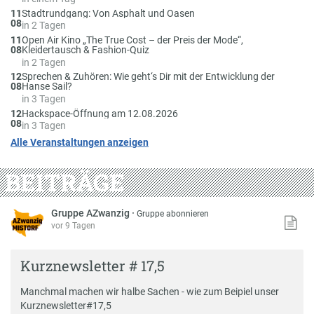
Am
11
Stadtrundgang: Von Asphalt und Oasen
08
in 2 Tagen
Am
11
Open Air Kino „The True Cost – der Preis der Mode“,
08
Kleidertausch & Fashion-Quiz
in 2 Tagen
Am
12
Sprechen & Zuhören: Wie geht‘s Dir mit der Entwicklung der
08
Hanse Sail?
in 3 Tagen
Am
12
Hackspace-Öffnung am 12.08.2026
08
in 3 Tagen
Alle Veranstaltungen anzeigen
BEITRÄGE
Gruppe AZwanzig
·
Gruppe abonnieren
vor 9 Tagen
Kurznewsletter # 17,5
Manchmal machen wir halbe Sachen - wie zum Beipiel unser
Kurznewsletter
#
17
,5