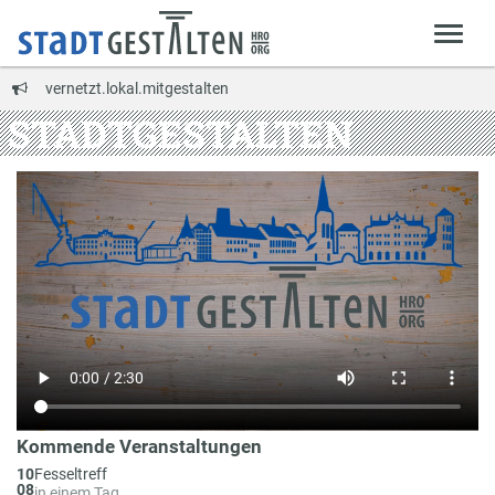
vernetzt.lokal.mitgestalten
STADTGESTALTEN
Kommende Veranstaltungen
Am
10
Fesseltreff
08
in einem Tag