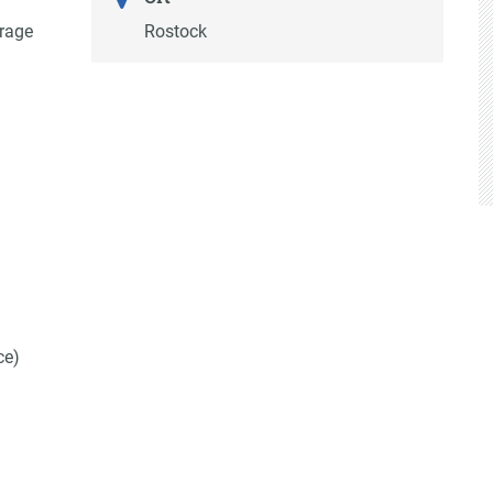
rage
Rostock
ce)