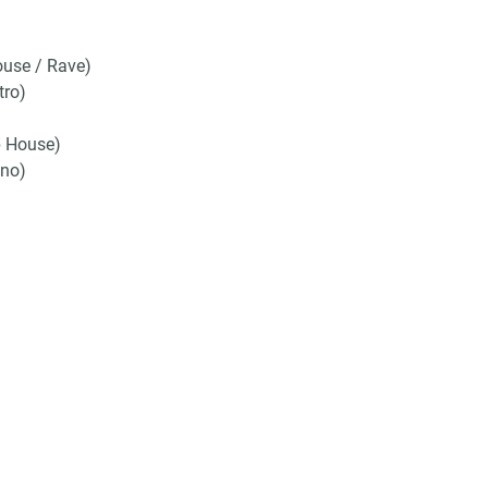
ouse / Rave)
tro)
p House)
hno)