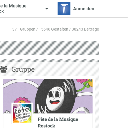
de la Musique
Anmelden
ck
371 Gruppen / 15546 Gestalten / 38243 Beiträge
Gruppe
Fête de la Musique
Rostock