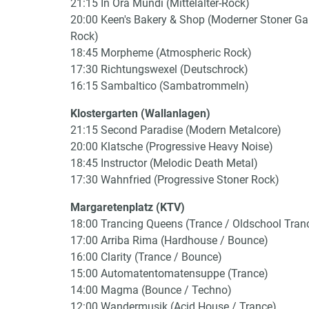
21:15 In Ora Mundi (Mittelalter-Rock)
20:00 Keen's Bakery & Shop (Moderner Stoner Ga
Rock)
18:45 Morpheme (Atmospheric Rock)
17:30 Richtungswexel (Deutschrock)
16:15 Sambaltico (Sambatrommeln)
Klostergarten (Wallanlagen)
21:15 Second Paradise (Modern Metalcore)
20:00 Klatsche (Progressive Heavy Noise)
18:45 Instructor (Melodic Death Metal)
17:30 Wahnfried (Progressive Stoner Rock)
Margaretenplatz (KTV)
18:00 Trancing Queens (Trance / Oldschool Tran
17:00 Arriba Rima (Hardhouse / Bounce)
16:00 Clarity (Trance / Bounce)
15:00 Automatentomatensuppe (Trance)
14:00 Magma (Bounce / Techno)
12:00 Wandermusik (Acid House / Trance)