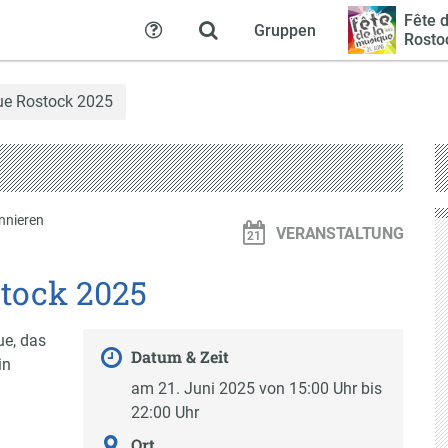
Fête 
Gruppen
Hilfe
Rosto
ue Rostock 2025
nnieren
VERANSTALTUNG
stock 2025
ue, das
Datum & Zeit
in
am 21. Juni 2025 von 15:00 Uhr bis
22:00 Uhr
Ort