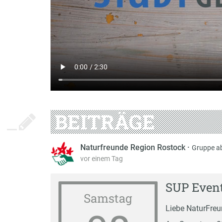
BEITRÄGE
Naturfreunde Region Rostock
·
Gruppe a
vor einem Tag
SUP Even
Samstag
Liebe NaturFreun