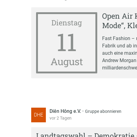
Open Air K
Dienstag
Mode“, Kl
11
Fast Fashion – n
Fabrik und ab i
auch eine maxim
August
Andrew Morgan b
milliardenschwe
Diên Hông e.V.
·
Gruppe abonnieren
DHE
vor 2 Tagen
Landtagswahl – Demokratie 