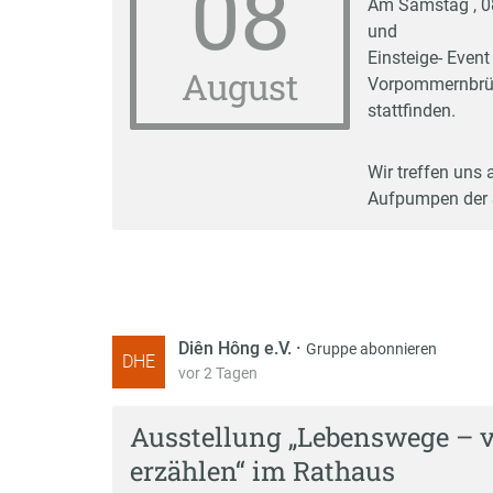
08
Am Samstag , 08
und
Einsteige- Event
August
Vorpommernbrüc
stattfinden.
Wir treffen uns
Aufpumpen der 
Diên Hông e.V.
·
Gruppe abonnieren
DHE
vor 2 Tagen
Ausstellung „Lebenswege – 
erzählen“ im Rathaus