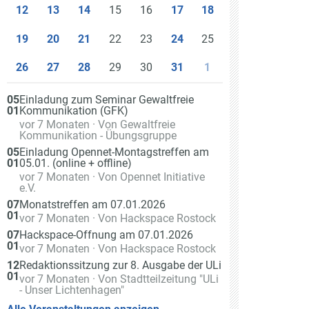
15
16
12
13
14
17
18
22
23
25
19
20
21
24
29
30
26
27
28
31
1
Am
05
Einladung zum Seminar Gewaltfreie
01
Kommunikation (GFK)
Veranstaltet
vor 7 Monaten
· Von
Gewaltfreie
von
Kommunikation - Übungsgruppe
Am
05
Einladung Opennet-Montagstreffen am
01
05.01. (online + offline)
Veranstaltet
vor 7 Monaten
· Von
Opennet Initiative
von
e.V.
Am
07
Monatstreffen am 07.01.2026
01
Veranstaltet
vor 7 Monaten
· Von
Hackspace Rostock
von
Am
07
Hackspace-Öffnung am 07.01.2026
01
Veranstaltet
vor 7 Monaten
· Von
Hackspace Rostock
von
Am
12
Redaktionssitzung zur 8. Ausgabe der ULi
01
Veranstaltet
vor 7 Monaten
· Von
Stadtteilzeitung "ULi
von
- Unser Lichtenhagen"