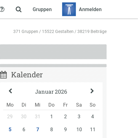
Gruppen
Anmelden
Hilfe
371 Gruppen / 15522 Gestalten / 38219 Beiträge
Kalender
Januar 2026
Mo
Di
Mi
Do
Fr
Sa
So
29
30
31
1
2
3
4
6
8
9
10
11
5
7