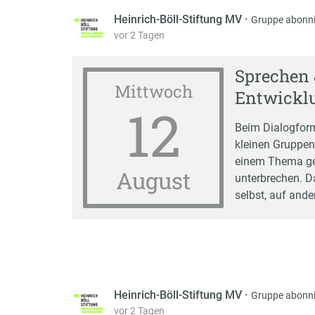
Heinrich-Böll-Stiftung MV
·
Gruppe abonni
vor 2 Tagen
Sprechen 
Mittwoch
Entwicklu
12
Beim Dialogform
kleinen Gruppen
einem Thema geh
August
unterbrechen. D
selbst, auf and
Heinrich-Böll-Stiftung MV
·
Gruppe abonni
vor 2 Tagen