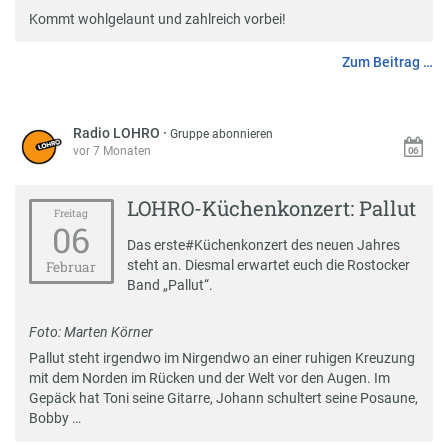
Kommt wohlgelaunt und zahlreich vorbei!
Zum Beitrag …
Radio LOHRO
·
Gruppe abonnieren
vor 7 Monaten
LOHRO-Küchenkonzert: Pallut
Freitag
06
Das erste
#
Küchenkonzert
des neuen Jahres
steht an. Diesmal erwartet euch die Rostocker
Februar
Band „Pallut“.
Foto: Marten Körner
Pallut
steht irgendwo im Nirgendwo an einer ruhigen Kreuzung
mit dem Norden im Rücken und der Welt vor den Augen. Im
Gepäck hat Toni seine Gitarre, Johann schultert seine Posaune,
Bobby …