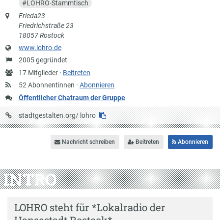
#
LOHRO-Stammtisch
Anschrift
Frieda23
Friedrichstraße 23
18057 Rostock
Website
www.lohro.de
Gründung
2005 gegründet
Anzahl
17 Mitglieder ·
Beitreten
Mitglieder
52 Abonnentinnen ·
Abonnieren
Öffentlicher Chatraum der Gruppe
URL
stadtgestalten.org/
lohro
auf
Stadtgestalten
Nachricht schreiben
Beitreten
Abonnieren
INTRO
LOHRO steht für *Lokalradio der