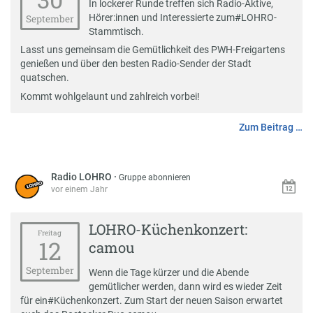
In lockerer Runde treffen sich Radio-Aktive,
Hörer:innen und Interessierte zum
#
LOHRO-
September
Stammtisch
.
Lasst uns gemeinsam die Gemütlichkeit des PWH-Freigartens
genießen und über den besten Radio-Sender der Stadt
quatschen.
Kommt wohlgelaunt und zahlreich vorbei!
Zum Beitrag …
Radio LOHRO
·
Gruppe abonnieren
vor einem Jahr
LOHRO-Küchenkonzert:
Freitag
12
camou
September
Wenn die Tage kürzer und die Abende
gemütlicher werden, dann wird es wieder Zeit
für ein
#
Küchenkonzert
. Zum Start der neuen Saison erwartet