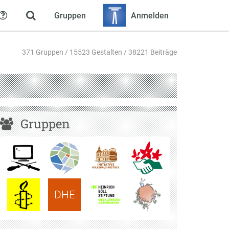
Gruppen
Anmelden
Hilfe
371 Gruppen / 15523 Gestalten / 38221 Beiträge
Gruppen
DHE