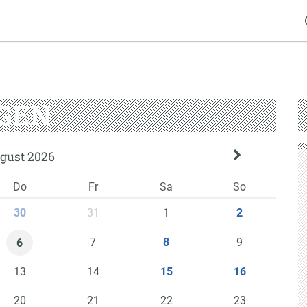
GEN
gust 2026
Do
Fr
Sa
So
31
1
30
2
7
9
8
6
13
14
15
16
20
21
22
23