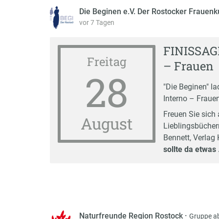
Die Beginen e.V. Der Rostocker Frauenk
vor 7 Tagen
FINISSAGE
Freitag
– Frauen
28
"Die Beginen" la
Interno – Fraue
Freuen Sie sich
August
Lieblingsbücher
Bennett, Verla
sollte da etwas
Naturfreunde Region Rostock
·
Gruppe a