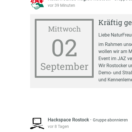
vor 39 Minuten
Kräftig g
Mittwoch
02
Liebe NaturFreun
im Rahmen unse
wollen wir am M
Event im JAZ ve
September
Wir Rostocker u
Demo- und Stra
und Kennenlerne
Hackspace Rostock
·
Gruppe abonnieren
vor 8 Tagen