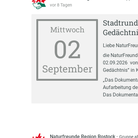
vor 8 Tagen
Stadtrund
Mittwoch
Gedächtni
02
Liebe NaturFreun
die NaturFreund
02.09.2026 von
September
Gedächtnis“ in
„Das Dokumenta
Aufarbeitung de
Das Dokumentat
Naturfreunde Region Rostock
·
Gruppe a