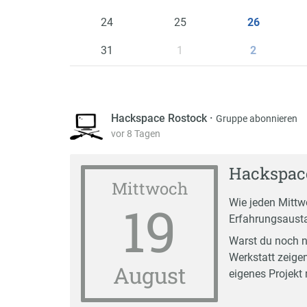
24
25
26
31
1
2
Hackspace Rostock
·
Gruppe abonnieren
vor 8 Tagen
Hackspace
Mittwoch
19
Wie jeden Mittw
Erfahrungsausta
Warst du noch n
Werkstatt zeigen
August
eigenes Projekt 