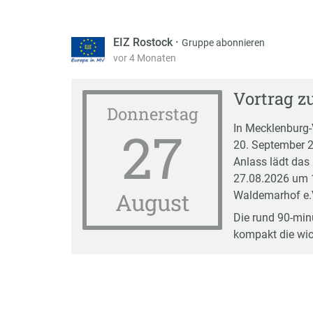
EIZ Rostock
·
Gruppe abonnieren
vor 4 Monaten
Vortrag z
Donnerstag
27
In Mecklenburg
20. September 2
Anlass lädt das
27.08.2026 um 1
August
Waldemarhof e.V
Die rund 90-minü
kompakt die wi