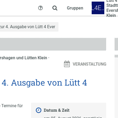
Lütt 4
Stadtt
L4E…
Gruppen
Hilfe
Evers
Klein
ur 4. Ausgabe von Lütt 4 Ever
vershagen und Lütten Klein
·
VERANSTALTUNG
 4. Ausgabe von Lütt 4
e Termine für
Datum & Zeit