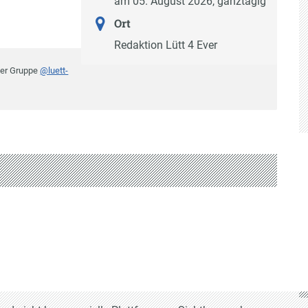
am 05. August 2026, ganztägig
Ort
Redaktion Lütt 4 Ever
der Gruppe
@luett-