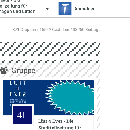
 Ever - Die
eilzeitung für
Anmelden
hagen und Lütten
371 Gruppen / 15549 Gestalten / 38250 Beiträge
Gruppe
L4E…
Lütt 4 Ever - Die
Stadtteilzeitung für