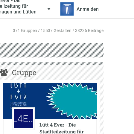
 Ever - Die
eilzeitung für
Anmelden
hagen und Lütten
371 Gruppen / 15537 Gestalten / 38236 Beiträge
Gruppe
L4E…
Lütt 4 Ever - Die
Stadtteilzeitung für