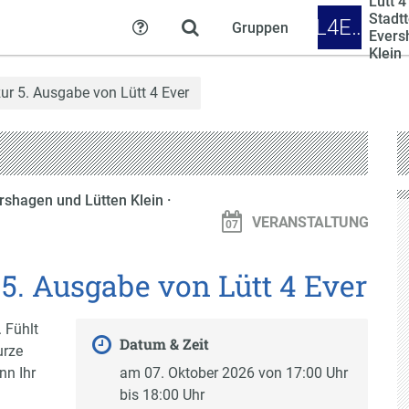
Lütt 4
Stadtt
L4E…
Gruppen
Hilfe
Evers
Klein
ur 5. Ausgabe von Lütt 4 Ever
vershagen und Lütten Klein
·
VERANSTALTUNG
5. Ausgabe von Lütt 4 Ever
 Fühlt
Datum & Zeit
urze
nn Ihr
am 07. Oktober 2026 von 17:00 Uhr
bis 18:00 Uhr