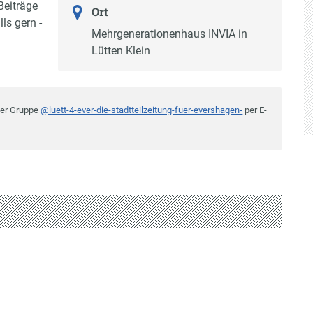
Beiträge
Ort
ls gern -
Mehrgenerationenhaus INVIA in
Lütten Klein
der Gruppe
@luett-4-ever-die-stadtteilzeitung-fuer-evershagen-
per E-