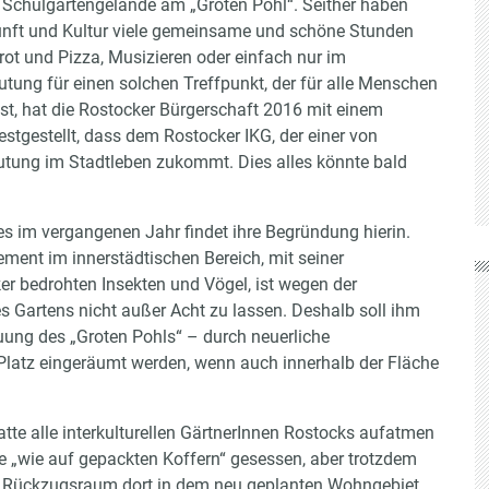
n Schulgartengelände am „Groten Pohl“. Seither haben
kunft und Kultur viele gemeinsame und schöne Stunden
ot und Pizza, Musizieren oder einfach nur im
ung für einen solchen Treffpunkt, der für alle Menschen
st, hat die Rostocker Bürgerschaft 2016 mit einem
stgestellt, dass dem Rostocker IKG, der einer von
utung im Stadtleben zukommt. Dies alles könnte bald
s im vergangenen Jahr findet ihre Begründung hierin.
ment im innerstädtischen Bereich, mit seiner
ker bedrohten Insekten und Vögel, ist wegen der
s Gartens nicht außer Acht zu lassen. Deshalb soll ihm
ung des „Groten Pohls“ – durch neuerliche
 Platz eingeräumt werden, wenn auch innerhalb der Fläche
atte alle interkulturellen GärtnerInnen Rostocks aufatmen
 „wie auf gepackten Koffern“ gesessen, aber trotzdem
nd Rückzugsraum dort in dem neu geplanten Wohngebiet