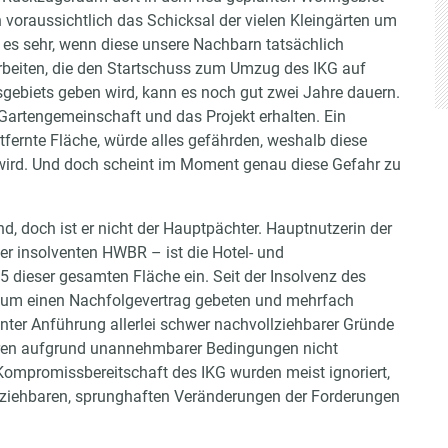
n voraussichtlich das Schicksal der vielen Kleingärten um
t es sehr, wenn diese unsere Nachbarn tatsächlich
beiten, die den Startschuss zum Umzug des IKG auf
gebiets geben wird, kann es noch gut zwei Jahre dauern.
e Gartengemeinschaft und das Projekt erhalten. Ein
fernte Fläche, würde alles gefährden, weshalb diese
wird. Und doch scheint im Moment genau diese Gefahr zu
d, doch ist er nicht der Hauptpächter. Hauptnutzerin der
er insolventen HWBR – ist die Hotel- und
 dieser gesamten Fläche ein. Seit der Insolvenz des
S um einen Nachfolgevertrag gebeten und mehrfach
unter Anführung allerlei schwer nachvollziehbarer Gründe
aren aufgrund unannehmbarer Bedingungen nicht
mpromissbereitschaft des IKG wurden meist ignoriert,
lziehbaren, sprunghaften Veränderungen der Forderungen