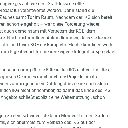
eringere gezahlt werden. Stattdessen sollte
eparatur verantwortet werden. Dann stand die
 Zaunes samt Tor im Raum. Nachdem der IKG sich bereit
ren schon eingeholt – war diese Forderung wieder
etzt auch gemeinsam mit Vertretern der KOE, dem
Leere. Nach mehrmaligen Ankündigungen, dass sie keinen
hätte und beim KOE die komplette Fläche kündigen wolle
 nun Eigenbedarf für mehrere eigene Integrationsprojekte
ngsandrohung für die Fläche des IKG einher. Und dies,
großen Geländes durch mehrere Projekte nichts
einer vorübergehenden Duldung durch einen befristeten
für den IKG nicht annehmbar, da damit das Ende des IKG
s Angebot schließt explizit eine Weiternutzung „schon
gen zu sein scheinen, bleibt im Moment für den Garten
itik, sich abermals zum Verbleib des IKG auf der