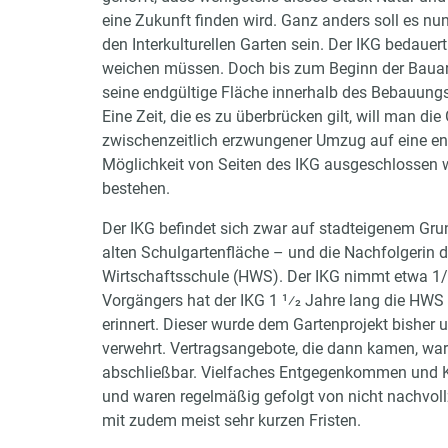
eine Zukunft finden wird. Ganz anders soll es nu
den Interkulturellen Garten sein. Der IKG bedauer
weichen müssen. Doch bis zum Beginn der Bauar
seine endgültige Fläche innerhalb des Bebauungs
Eine Zeit, die es zu überbrücken gilt, will man di
zwischenzeitlich erzwungener Umzug auf eine ent
Möglichkeit von Seiten des IKG ausgeschlossen 
bestehen.
Der IKG befindet sich zwar auf stadteigenem Grun
alten Schulgartenfläche – und die Nachfolgerin d
Wirtschaftsschule (HWS). Der IKG nimmt etwa 1/5
Vorgängers hat der IKG 1 1⁄2 Jahre lang die HW
erinnert. Dieser wurde dem Gartenprojekt bisher 
verwehrt. Vertragsangebote, die dann kamen, w
abschließbar. Vielfaches Entgegenkommen und Ko
und waren regelmäßig gefolgt von nicht nachvol
mit zudem meist sehr kurzen Fristen.