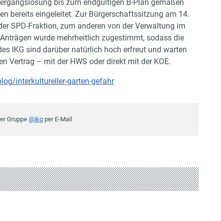
Übergangslösung bis zum endgültigen B-Plan gemäßen
en bereits eingeleitet. Zur Bürgerschaftssitzung am 14.
 der SPD-Fraktion, zum anderen von der Verwaltung im
n Anträgen wurde mehrheitlich zugestimmt, sodass die
s IKG sind darüber natürlich hoch erfreut und warten
en Vertrag – mit der HWS oder direkt mit der KOE.
log/interkultureller-garten-gefahr
der Gruppe
@ikg
per E-Mail