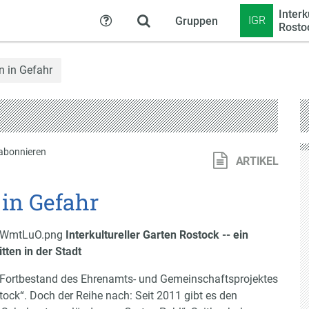
Interk
IGR
Gruppen
Hilfe
Rosto
en in Gefahr
abonnieren
ARTIKEL
 in Gefahr
Interkultureller Garten Rostock -- ein
ten in der Stadt
er Fortbestand des Ehrenamts- und Gemeinschaftsprojektes
ock“. Doch der Reihe nach: Seit 2011 gibt es den