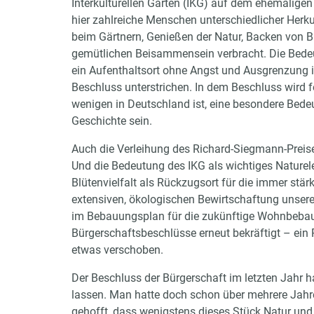
Interkulturellen Garten (IKG) auf dem ehemalige
hier zahlreiche Menschen unterschiedlicher Her
beim Gärtnern, Genießen der Natur, Backen von Br
gemütlichen Beisammensein verbracht. Die Bedeut
ein Aufenthaltsort ohne Angst und Ausgrenzung i
Beschluss unterstrichen. In dem Beschluss wird fe
wenigen in Deutschland ist, eine besondere Bede
Geschichte sein.
Auch die Verleihung des Richard-Siegmann-Preise
Und die Bedeutung des IKG als wichtiges Naturele
Blütenvielfalt als Rückzugsort für die immer stär
extensiven, ökologischen Bewirtschaftung unsere
im Bebauungsplan für die zukünftige Wohnbebau
Bürgerschaftsbeschlüsse erneut bekräftigt – ein
etwas verschoben.
Der Beschluss der Bürgerschaft im letzten Jahr h
lassen. Man hatte doch schon über mehrere Jahre
gehofft, dass wenigstens dieses Stück Natur u