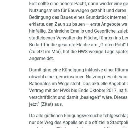
Erst sollte eine höhere Pacht, dann wieder eine g
Nutzungsmiete für Bauwägen gezahlt und deren R
Bedingung des Baues eines Grundstück internen
erklärte, den Zaun zu bauen – erste Angebote wa
hinfällig. Zahlreiche Emails und Gespräche, zul
stadteigenen Verwalter der Fläche, führten ins 
Bedarf für die gesamte Fläche am „Groten Pohl“ 
(zuletzt im Mai), hat die HWS wenige Tage später
angemeldet.
Damit ging eine Kündigung inklusive einer Räumu
obwohl einer gemeinsamen Nutzung des überaus 
Rationales im Wege steht. Das aktuelle Angebot 
Vertrag mit der HWS bis Ende Oktober 2017, ist 
verschriftlicht und damit „besiegelt“ wäre. Diese
jetzt“ (Zitat) aus.
Da alle gütlichen Einigungsversuche fehlgeschla
nur der Weg des Appells an die offizielle Stadtpol