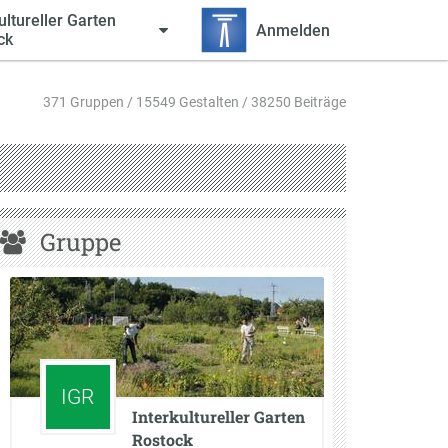
ultureller Garten
Anmelden
ck
371 Gruppen / 15549 Gestalten / 38250 Beiträge
Gruppe
IGR
Interkultureller Garten
Rostock