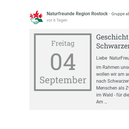
Naturfreunde Region Rostock
·
Gruppe a
vor 6 Tagen
Geschich
Freitag
Schwarze
04
Liebe NaturFreun
im Rahmen unse
wollen wir am a
September
nach Schwarzen
Menschen als Z
im Wald - für d
Am …