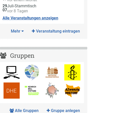
Am
29
Juli-Stammtisch
07
vor 8 Tagen
Alle Veranstaltungen anzeigen
Mehr
Veranstaltung eintragen
Gruppen
DHE
Alle Gruppen
Gruppe anlegen