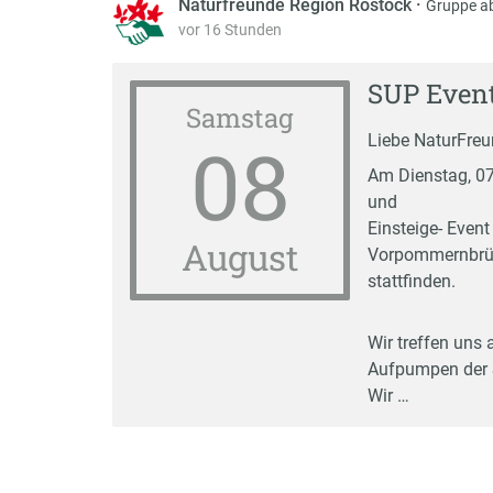
Naturfreunde Region Rostock
·
Gruppe a
vor 16 Stunden
SUP Even
Samstag
08
Liebe NaturFreun
Am Dienstag, 07
und
Einsteige- Event
August
Vorpommernbrüc
stattfinden.
Wir treffen uns
Aufpumpen der 
Wir …