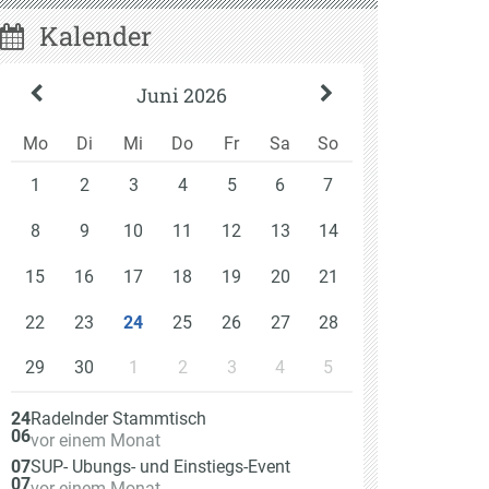
Kalender
Juni 2026
Mo
Di
Mi
Do
Fr
Sa
So
1
2
3
4
5
6
7
8
9
10
11
12
13
14
15
16
17
18
19
20
21
22
23
25
26
27
28
24
29
30
1
2
3
4
5
Am
24
Radelnder Stammtisch
06
vor einem Monat
Am
07
SUP- Übungs- und Einstiegs-Event
07
vor einem Monat