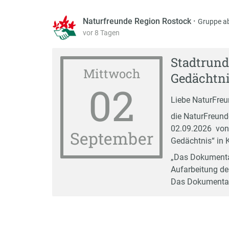
Naturfreunde Region Rostock
·
Gruppe a
vor 8 Tagen
Stadtrund
Mittwoch
Gedächtni
02
Liebe NaturFreun
die NaturFreund
02.09.2026 von
September
Gedächtnis“ in
„Das Dokumenta
Aufarbeitung de
Das Dokumentat