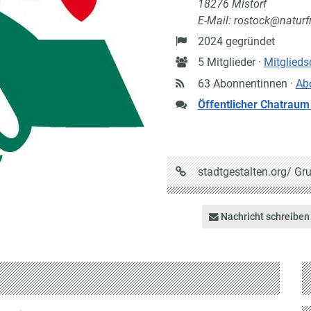
18276 Mistorf
E-Mail: rostock@naturf
Gründung
2024 gegründet
Anzahl
5 Mitglieder ·
Mitglieds
Mitglieder
63 Abonnentinnen ·
Ab
Öffentlicher Chatraum
URL
stadtgestalten.org/
Gru
auf
Stadtgestalten
Nachricht schreiben