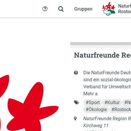
Natur
Gruppen
Hilfe
Rosto
Naturfreunde Re
Kurzbeschreibung
Die NaturFreunde Deutsc
sind ein sozial-ökologi
Verband für Umweltschu
Mehr a
Schlagworte
#
Sport
#
Kultur
#
N
#
Ökologie
#
Rostock
Anschrift
NaturFreunde Region R
Kirchweg 11