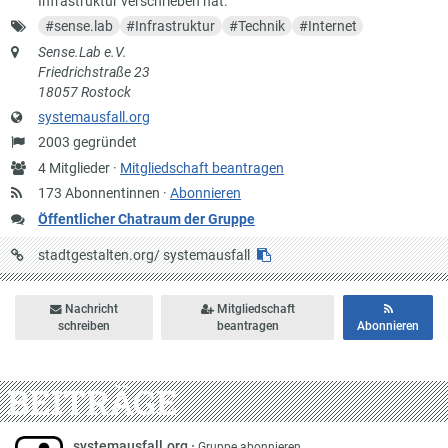
Infrastruktur verschrieben hat.
Schlagworte
#
sense.lab
#
Infrastruktur
#
Technik
#
Internet
Anschrift
Sense.Lab e.V.
Friedrichstraße 23
18057 Rostock
Website
systemausfall.org
Gründung
2003 gegründet
Anzahl
4 Mitglieder ·
Mitgliedschaft beantragen
Mitglieder
173 Abonnentinnen ·
Abonnieren
Öffentlicher Chatraum der Gruppe
URL
stadtgestalten.org/
systemausfall
auf
Stadtgestalten
Nachricht
Mitgliedschaft
schreiben
beantragen
Abonnieren
BEITRÄGE
systemausfall.org
·
Gruppe abonnieren