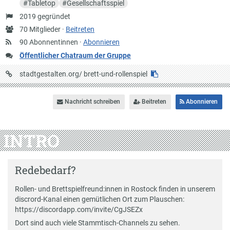
#
Tabletop
#
Gesellschaftsspiel
Gründung
2019 gegründet
Anzahl
70 Mitglieder ·
Beitreten
Mitglieder
90 Abonnentinnen ·
Abonnieren
Öffentlicher Chatraum der Gruppe
URL
stadtgestalten.org/
brett-und-rollenspiel
auf
Stadtgestalten
Nachricht schreiben
Beitreten
Abonnieren
INTRO
Redebedarf?
Rollen- und Brettspielfreund:innen in Rostock finden in unserem
discrord-Kanal einen gemütlichen Ort zum Plauschen:
https://discordapp.com/invite/CgJSEZx
Dort sind auch viele Stammtisch-Channels zu sehen.