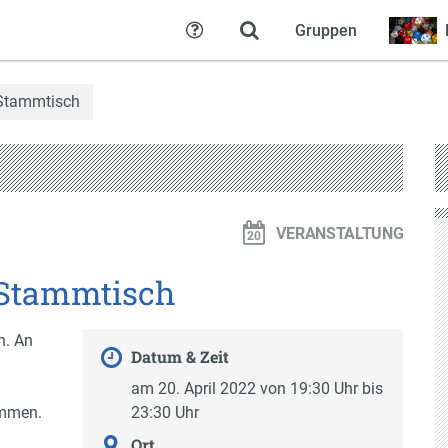
Gruppen
Hilfe
 Stammtisch
VERANSTALTUNG
 Stammtisch
n. An
Datum & Zeit
am 20. April 2022 von 19:30 Uhr bis
ommen.
23:30 Uhr
Ort