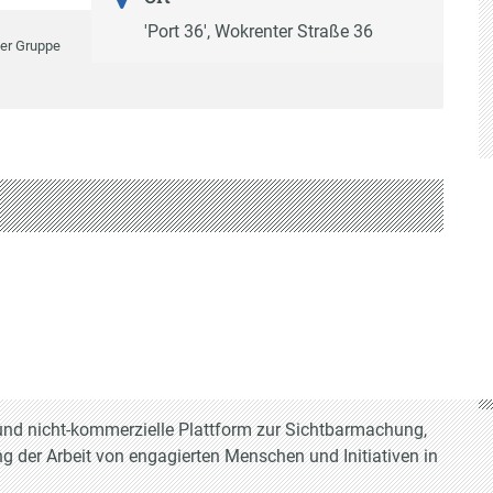
'Port 36', Wokrenter Straße 36
der Gruppe
e und nicht-kommerzielle Plattform zur Sichtbarmachung,
g der Arbeit von engagierten Menschen und Initiativen in