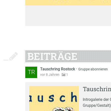
BEITRÄGE
Tauschring Rostock
·
Gruppe abonnieren
TR
vor 8 Jahren
1
Tauschrin
Introgalerie de
Gruppe/Gestalt)