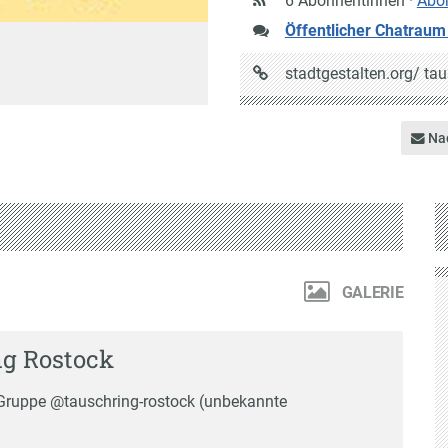
6 Abonnentinnen ·
Abo
Öffentlicher Chatraum
URL
stadtgestalten.org/
tau
auf
Stadtgestalten
Nac
GALERIE
g Rostock
r Gruppe
@tauschring-rostock (unbekannte