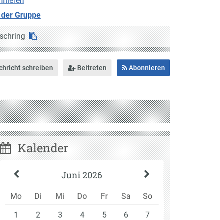
nnieren
 der Gruppe
schring
hricht schreiben
Beitreten
Abonnieren
Kalender
Juni 2026
Mo
Di
Mi
Do
Fr
Sa
So
1
2
3
4
5
6
7