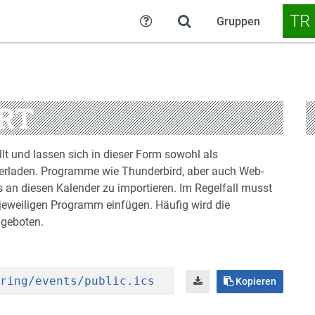
TR
Gruppen
Hilfe
RT
lt und lassen sich in dieser Form sowohl als
erladen. Programme wie Thunderbird, aber auch Web-
an diesen Kalender zu importieren. Im Regelfall musst
jeweiligen Programm einfügen. Häufig wird die
ngeboten.
ring/events/public.ics
Kopieren