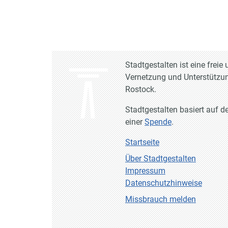
Stadtgestalten ist eine frei
Vernetzung und Unterstützun
Rostock.
Stadtgestalten basiert auf d
einer
Spende
.
Startseite
Über Stadtgestalten
Impressum
Datenschutzhinweise
Missbrauch melden