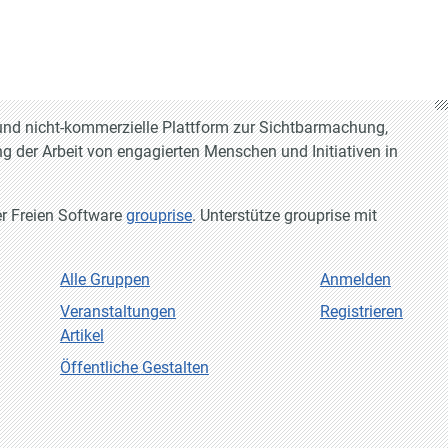
e und nicht-kommerzielle Plattform zur Sichtbarmachung,
g der Arbeit von engagierten Menschen und Initiativen in
er Freien Software
grouprise
. Unterstütze grouprise mit
Alle Gruppen
Anmelden
Veranstaltungen
Registrieren
Artikel
Öffentliche Gestalten