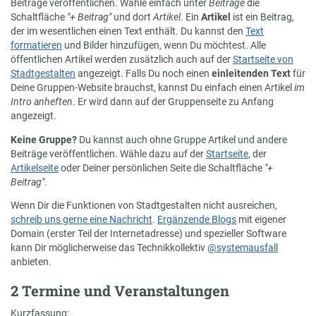
Beiträge veröffentlichen. Wähle einfach unter
Beiträge
die
Schaltfläche
"+ Beitrag"
und dort
Artikel
. Ein
Artikel
ist ein Beitrag,
der im wesentlichen einen Text enthält. Du kannst den
Text
formatieren
und Bilder hinzufügen, wenn Du möchtest. Alle
öffentlichen Artikel werden zusätzlich auch auf der
Startseite von
Stadtgestalten
angezeigt. Falls Du noch einen
einleitenden Text
für
Deine Gruppen-Website brauchst, kannst Du einfach einen Artikel
im
Intro anheften
. Er wird dann auf der Gruppenseite zu Anfang
angezeigt.
Keine Gruppe?
Du kannst auch ohne Gruppe Artikel und andere
Beiträge veröffentlichen. Wähle dazu auf der
Startseite
, der
Artikelseite
oder Deiner persönlichen Seite die Schaltfläche
"+
Beitrag"
.
Wenn Dir die Funktionen von Stadtgestalten nicht ausreichen,
schreib uns gerne eine Nachricht
.
Ergänzende Blogs
mit eigener
Domain (erster Teil der Internetadresse) und spezieller Software
kann Dir möglicherweise das Technikkollektiv
@systemausfall
anbieten.
2 Termine und Veranstaltungen
Kurzfassung: