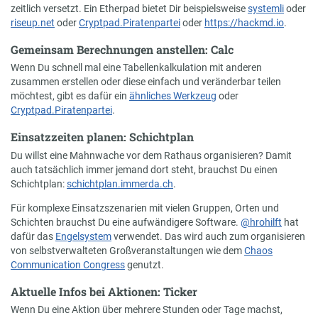
zeitlich versetzt. Ein Etherpad bietet Dir beispielsweise
systemli
oder
riseup.net
oder
Cryptpad.Piratenpartei
oder
https://hackmd.io
.
Gemeinsam Berechnungen anstellen: Calc
Wenn Du schnell mal eine Tabellenkalkulation mit anderen
zusammen erstellen oder diese einfach und veränderbar teilen
möchtest, gibt es dafür ein
ähnliches Werkzeug
oder
Cryptpad.Piratenpartei
.
Einsatzzeiten planen: Schichtplan
Du willst eine Mahnwache vor dem Rathaus organisieren? Damit
auch tatsächlich immer jemand dort steht, brauchst Du einen
Schichtplan:
schichtplan.immerda.ch
.
Für komplexe Einsatzszenarien mit vielen Gruppen, Orten und
Schichten brauchst Du eine aufwändigere Software.
@hrohilft
hat
dafür das
Engelsystem
verwendet. Das wird auch zum organisieren
von selbstverwalteten Großveranstaltungen wie dem
Chaos
Communication Congress
genutzt.
Aktuelle Infos bei Aktionen: Ticker
Wenn Du eine Aktion über mehrere Stunden oder Tage machst,