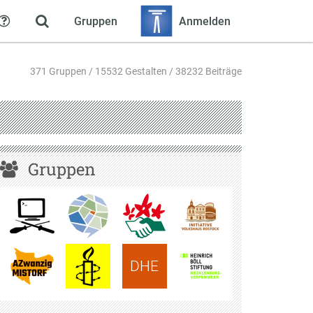
Gruppen
Anmelden
Hilfe
371 Gruppen / 15532 Gestalten / 38232 Beiträge
Gruppen
DHE