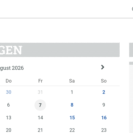
GEN
gust 2026
Do
Fr
Sa
So
31
1
30
2
6
9
8
7
13
14
15
16
20
21
22
23