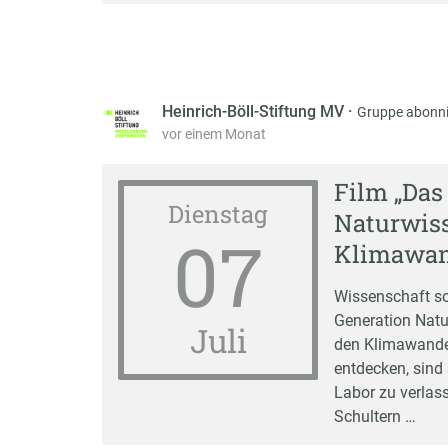
Heinrich-Böll-Stiftung MV
·
Gruppe abonni
vor einem Monat
Film „Das
Dienstag
Naturwiss
07
Klimawan
Wissenschaft sol
Generation Natu
Juli
den Klimawandel
entdecken, sind 
Labor zu verlas
Schultern …