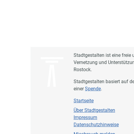
Stadtgestalten ist eine frei
Vernetzung und Unterstützun
Rostock.
Stadtgestalten basiert auf d
einer
Spende
.
Startseite
Über Stadtgestalten
Impressum
Datenschutzhinweise