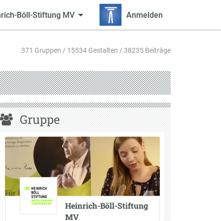
rich-Böll-Stiftung MV
Anmelden
371 Gruppen / 15534 Gestalten / 38235 Beiträge
Gruppe
Heinrich-Böll-Stiftung
MV