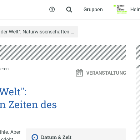
Gruppen
Hein
Hilfe
 der Welt": Naturwissenschaften …
eren
VERANSTALTUNG
Welt":
n Zeiten des
ühle. Aber
Datum & Zeit
erlebt,