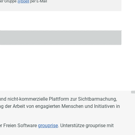
der Gruppe
@boell
per E-Mail
e und nicht-kommerzielle Plattform zur Sichtbarmachung,
g der Arbeit von engagierten Menschen und Initiativen in
er Freien Software
grouprise
. Unterstütze grouprise mit