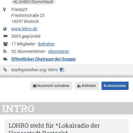
#
LOHRO-Stammtisch
Anschrift
Frieda23
Friedrichstraße 23
18057 Rostock
Website
www.lohro.de
Gründung
2005 gegründet
Anzahl
17 Mitglieder ·
Beitreten
Mitglieder
52 Abonnentinnen ·
Abonnieren
Öffentlicher Chatraum der Gruppe
URL
stadtgestalten.org/
lohro
auf
Stadtgestalten
Nachricht schreiben
Beitreten
Abonnieren
INTRO
LOHRO steht für *Lokalradio der