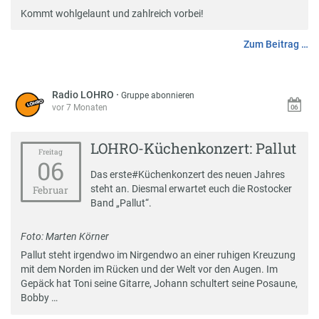
Kommt wohlgelaunt und zahlreich vorbei!
Zum Beitrag …
Radio LOHRO
·
Gruppe abonnieren
vor 7 Monaten
LOHRO-Küchenkonzert: Pallut
Freitag
06
Das erste
#
Küchenkonzert
des neuen Jahres
steht an. Diesmal erwartet euch die Rostocker
Februar
Band „Pallut“.
Foto: Marten Körner
Pallut
steht irgendwo im Nirgendwo an einer ruhigen Kreuzung
mit dem Norden im Rücken und der Welt vor den Augen. Im
Gepäck hat Toni seine Gitarre, Johann schultert seine Posaune,
Bobby …