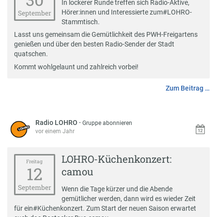
In lockerer Runde treffen sich Radio-Aktive,
Hörer:innen und Interessierte zum
#
LOHRO-
September
Stammtisch
.
Lasst uns gemeinsam die Gemütlichkeit des PWH-Freigartens
genießen und über den besten Radio-Sender der Stadt
quatschen.
Kommt wohlgelaunt und zahlreich vorbei!
Zum Beitrag …
Radio LOHRO
·
Gruppe abonnieren
vor einem Jahr
LOHRO-Küchenkonzert:
Freitag
12
camou
September
Wenn die Tage kürzer und die Abende
gemütlicher werden, dann wird es wieder Zeit
für ein
#
Küchenkonzert
. Zum Start der neuen Saison erwartet