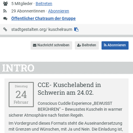
Anzahl
5 Mitglieder ·
Beitreten
Mitglieder
29 Abonnentinnen ·
Abonnieren
Öffentlicher Chatraum der Gruppe
URL
stadtgestalten.org/
kuschelraum
auf
Stadtgestalten
Nachricht schreiben
Beitreten
Abonnieren
INTRO
CCE- Kuschelabend in
Dienstag
24
Schwerin am 24.02.
Februar
Conscious Cuddle Experience „BEWUSST
BERÜHREN“ – Bewusstes Kuscheln in warmer
sicherer Atmosphäre nach festen Regeln.
Im Vordergrund dieses Formats steht die Auseinandersetzung
mit Grenzen und Wünschen, mit Ja und Nein. Die Einladung ist,