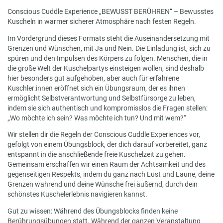
Conscious Cuddle Experience „BEWUSST BERÜHREN“ – Bewusstes
Kuscheln in warmer sicherer Atmosphäre nach festen Regeln.
Im Vordergrund dieses Formats steht die Auseinandersetzung mit
Grenzen und Wünschen, mit Ja und Nein. Die Einladung ist, sich zu
spüren und den Impulsen des Körpers zu folgen. Menschen, die in
die große Welt der Kuschelpartys einsteigen wollen, sind deshalb
hier besonders gut aufgehoben, aber auch für erfahrene
Kuschler:innen eröffnet sich ein Übungsraum, der es ihnen
ermöglicht Selbstverantwortung und Selbstfürsorge zu leben,
indem sie sich authentisch und kompromisslos die Fragen stellen:
„Wo möchte ich sein? Was möchte ich tun? Und mit wem?“
Wir stellen dir die Regeln der Conscious Cuddle Experiences vor,
gefolgt von einem Übungsblock, der dich darauf vorbereitet, ganz
entspannt in die anschließende freie Kuschelzeit zu gehen.
Gemeinsam erschaffen wir einen Raum der Achtsamkeit und des
gegenseitigen Respekts, indem du ganz nach Lust und Laune, deine
Grenzen wahrend und deine Wünsche frei äußernd, durch dein
schönstes Kuschelerlebnis navigieren kannst.
Gut zu wissen: Während des Übungsblocks finden keine
Berührungsübungen statt. Während der ganzen Veranstaltung