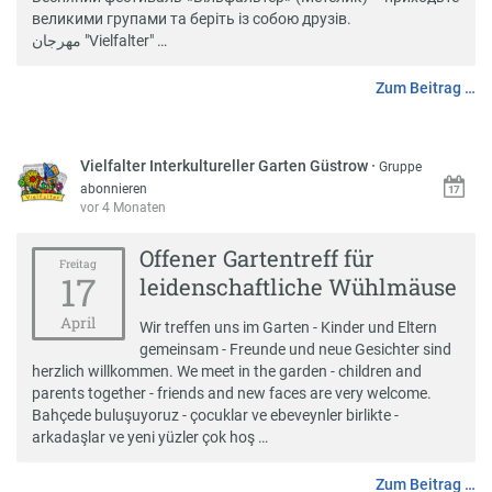
великими групами та беріть із собою друзів.
مهرجان "Vielfalter" …
Zum Beitrag …
Vielfalter Interkultureller Garten Güstrow
·
Gruppe
abonnieren
vor 4 Monaten
Offener Gartentreff für
Freitag
17
leidenschaftliche Wühlmäuse
April
Wir treffen uns im Garten - Kinder und Eltern
gemeinsam - Freunde und neue Gesichter sind
herzlich willkommen. We meet in the garden - children and
parents together - friends and new faces are very welcome.
Bahçede buluşuyoruz - çocuklar ve ebeveynler birlikte -
arkadaşlar ve yeni yüzler çok hoş …
Zum Beitrag …