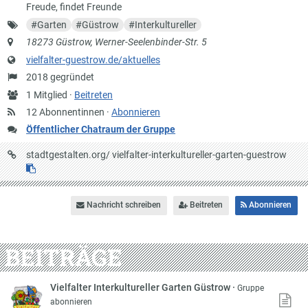
Freude, findet Freunde
Schlagworte
#
Garten
#
Güstrow
#
Interkultureller
Anschrift
18273 Güstrow, Werner-Seelenbinder-Str. 5
Website
vielfalter-guestrow.de/aktuelles
Gründung
2018 gegründet
Anzahl
1 Mitglied ·
Beitreten
Mitglieder
12 Abonnentinnen ·
Abonnieren
Öffentlicher Chatraum der Gruppe
URL
stadtgestalten.org/
vielfalter-interkultureller-garten-guestrow
auf
Stadtgestalten
Nachricht schreiben
Beitreten
Abonnieren
BEITRÄGE
Vielfalter Interkultureller Garten Güstrow
·
Gruppe
abonnieren