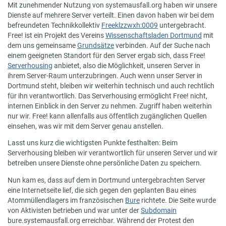
Mit zunehmender Nutzung von systemausfall.org haben wir unsere
Dienste auf mehrere Server verteilt. Einen davon haben wir bei dem
befreundeten Technikkollektiv
Freeklzzwxh:0009
untergebracht.
Free! ist ein Projekt des Vereins
Wissenschaftsladen Dortmund
mit
dem uns gemeinsame
Grundsätze
verbinden. Auf der Suche nach
einem geeigneten Standort für den Server ergab sich, dass Free!
Serverhousing
anbietet, also die Möglichkeit, unseren Server in
ihrem Server-Raum unterzubringen. Auch wenn unser Server in
Dortmund steht, bleiben wir weiterhin technisch und auch rechtlich
für ihn verantwortlich. Das Serverhousing ermöglicht Free! nicht,
internen Einblick in den Server zu nehmen. Zugriff haben weiterhin
nur wir. Free! kann allenfalls aus öffentlich zugänglichen Quellen
einsehen, was wir mit dem Server genau anstellen.
Lasst uns kurz die wichtigsten Punkte festhalten: Beim
Serverhousing bleiben wir verantwortlich für unseren Server und wir
betreiben unsere Dienste ohne persönliche Daten zu speichern.
Nun kam es, dass auf dem in Dortmund untergebrachten Server
eine Internetseite lief, die sich gegen den geplanten Bau eines
Atommüllendlagers im französischen
Bure
richtete. Die Seite wurde
von Aktivisten betrieben und war unter der
Subdomain
bure.systemausfall.org erreichbar. Während der Protest den