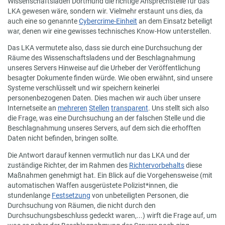
Wissenschaftsladen Dortmund die richtige Ansprechstelle für das
LKA gewesen wäre, sondern wir. Vielmehr erstaunt uns dies, da
auch eine so genannte
Cybercrime-Einheit
an dem Einsatz beteiligt
war, denen wir eine gewisses technisches Know-How unterstellen.
Das LKA vermutete also, dass sie durch eine Durchsuchung der
Räume des Wissenschaftsladens und der Beschlagnahmung
unseres Servers Hinweise auf die Urheber der Veröffentlichung
besagter Dokumente finden würde. Wie oben erwähnt, sind unsere
Systeme verschlüsselt und wir speichern keinerlei
personenbezogenen Daten. Dies machen wir auch über unsere
Internetseite an
mehreren
Stellen
transparent
. Uns stellt sich also
die Frage, was eine Durchsuchung an der falschen Stelle und die
Beschlagnahmung unseres Servers, auf dem sich die erhofften
Daten nicht befinden, bringen sollte.
Die Antwort darauf kennen vermutlich nur das LKA und der
zuständige Richter, der im Rahmen des
Richtervorbehalts
diese
Maßnahmen genehmigt hat. Ein Blick auf die Vorgehensweise (mit
automatischen Waffen ausgerüstete Polizist*innen, die
stundenlange
Festsetzung
von unbeteiligten Personen, die
Durchsuchung von Räumen, die nicht durch den
Durchsuchungsbeschluss gedeckt waren,...) wirft die Frage auf, um