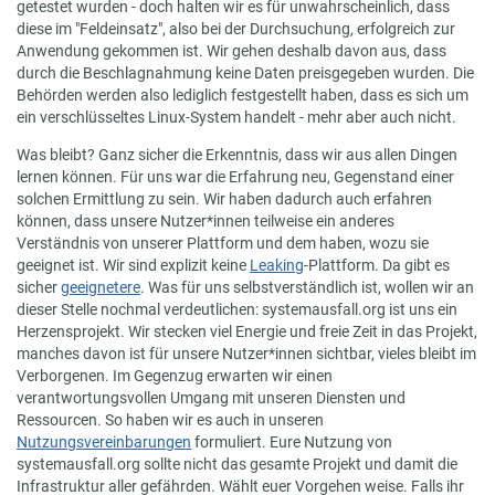
getestet wurden - doch halten wir es für unwahrscheinlich, dass
diese im "Feldeinsatz", also bei der Durchsuchung, erfolgreich zur
Anwendung gekommen ist. Wir gehen deshalb davon aus, dass
durch die Beschlagnahmung keine Daten preisgegeben wurden. Die
Behörden werden also lediglich festgestellt haben, dass es sich um
ein verschlüsseltes Linux-System handelt - mehr aber auch nicht.
Was bleibt? Ganz sicher die Erkenntnis, dass wir aus allen Dingen
lernen können. Für uns war die Erfahrung neu, Gegenstand einer
solchen Ermittlung zu sein. Wir haben dadurch auch erfahren
können, dass unsere Nutzer*innen teilweise ein anderes
Verständnis von unserer Plattform und dem haben, wozu sie
geeignet ist. Wir sind explizit keine
Leaking
-Plattform. Da gibt es
sicher
geeignetere
. Was für uns selbstverständlich ist, wollen wir an
dieser Stelle nochmal verdeutlichen: systemausfall.org ist uns ein
Herzensprojekt. Wir stecken viel Energie und freie Zeit in das Projekt,
manches davon ist für unsere Nutzer*innen sichtbar, vieles bleibt im
Verborgenen. Im Gegenzug erwarten wir einen
verantwortungsvollen Umgang mit unseren Diensten und
Ressourcen. So haben wir es auch in unseren
Nutzungsvereinbarungen
formuliert. Eure Nutzung von
systemausfall.org sollte nicht das gesamte Projekt und damit die
Infrastruktur aller gefährden. Wählt euer Vorgehen weise. Falls ihr