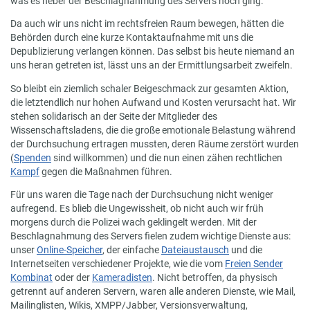
was es neber der Beschlagnahmung des Servers noch ging.
Da auch wir uns nicht im rechtsfreien Raum bewegen, hätten die
Behörden durch eine kurze Kontaktaufnahme mit uns die
Depublizierung verlangen können. Das selbst bis heute niemand an
uns heran getreten ist, lässt uns an der Ermittlungsarbeit zweifeln.
So bleibt ein ziemlich schaler Beigeschmack zur gesamten Aktion,
die letztendlich nur hohen Aufwand und Kosten verursacht hat. Wir
stehen solidarisch an der Seite der Mitglieder des
Wissenschaftsladens, die die große emotionale Belastung während
der Durchsuchung ertragen mussten, deren Räume zerstört wurden
(
Spenden
sind willkommen) und die nun einen zähen rechtlichen
Kampf
gegen die Maßnahmen führen.
Für uns waren die Tage nach der Durchsuchung nicht weniger
aufregend. Es blieb die Ungewissheit, ob nicht auch wir früh
morgens durch die Polizei wach geklingelt werden. Mit der
Beschlagnahmung des Servers fielen zudem wichtige Dienste aus:
unser
Online-Speicher
, der einfache
Dateiaustausch
und die
Internetseiten verschiedener Projekte, wie die vom
Freien Sender
Kombinat
oder der
Kameradisten
. Nicht betroffen, da physisch
getrennt auf anderen Servern, waren alle anderen Dienste, wie Mail,
Mailinglisten, Wikis, XMPP/Jabber, Versionsverwaltung,