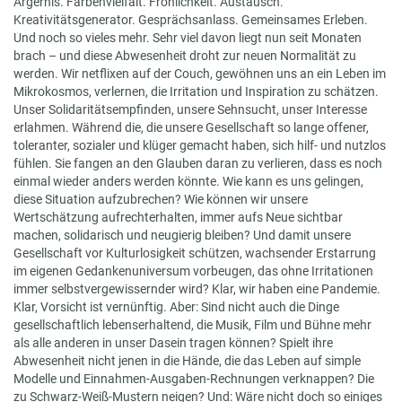
Ärgernis. Farbenvielfalt. Fröhlichkeit. Austausch.
Kreativitätsgenerator. Gesprächsanlass. Gemeinsames Erleben.
Und noch so vieles mehr. Sehr viel davon liegt nun seit Monaten
brach – und diese Abwesenheit droht zur neuen Normalität zu
werden. Wir netflixen auf der Couch, gewöhnen uns an ein Leben im
Mikrokosmos, verlernen, die Irritation und Inspiration zu schätzen.
Unser Solidaritätsempfinden, unsere Sehnsucht, unser Interesse
erlahmen. Während die, die unsere Gesellschaft so lange offener,
toleranter, sozialer und klüger gemacht haben, sich hilf- und nutzlos
fühlen. Sie fangen an den Glauben daran zu verlieren, dass es noch
einmal wieder anders werden könnte. Wie kann es uns gelingen,
diese Situation aufzubrechen? Wie können wir unsere
Wertschätzung aufrechterhalten, immer aufs Neue sichtbar
machen, solidarisch und neugierig bleiben? Und damit unsere
Gesellschaft vor Kulturlosigkeit schützen, wachsender Erstarrung
im eigenen Gedankenuniversum vorbeugen, das ohne Irritationen
immer selbstvergewissernder wird? Klar, wir haben eine Pandemie.
Klar, Vorsicht ist vernünftig. Aber: Sind nicht auch die Dinge
gesellschaftlich lebenserhaltend, die Musik, Film und Bühne mehr
als alle anderen in unser Dasein tragen können? Spielt ihre
Abwesenheit nicht jenen in die Hände, die das Leben auf simple
Modelle und Einnahmen-Ausgaben-Rechnungen verknappen? Die
zu Schwarz-Weiß-Mustern neigen? Und: Wäre nicht doch so einiges