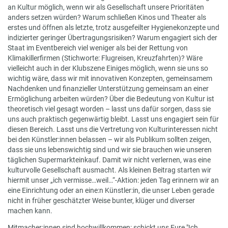
an Kultur möglich, wenn wir als Gesellschaft unsere Prioritäten
anders setzen würden? Warum schließen Kinos und Theater als
erstes und öffnen als letzte, trotz ausgefeilter Hygienekonzepte und
indizierter geringer Übertragungsrisiken? Warum engagiert sich der
Staat im Eventbereich viel weniger als bei der Rettung von
Klimakillerfirmen (Stichworte: Flugreisen, Kreuzfahrten)? Wäre
vielleicht auch in der Klubszene Einiges möglich, wenn sie uns so
wichtig wäre, dass wir mit innovativen Konzepten, gemeinsamem
Nachdenken und finanzieller Unterstützung gemeinsam an einer
Ermöglichung arbeiten würden? Über die Bedeutung von Kultur ist
theoretisch viel gesagt worden – lasst uns dafür sorgen, dass sie
uns auch praktisch gegenwärtig bleibt. Lasst uns engagiert sein für
diesen Bereich. Lasst uns die Vertretung von Kulturinteressen nicht
bei den Künstler:innen belassen – wir als Publikum sollten zeigen,
dass sie uns lebenswichtig sind und wir sie brauchen wie unseren
täglichen Supermarkteinkauf. Damit wir nicht verlernen, was eine
kulturvolle Gesellschaft ausmacht. Als kleinen Beitrag starten wir
hiermit unser „ich vermisse…weil…“-Aktion: jeden Tag erinnern wir an
eine Einrichtung oder an eine:n Künstler:in, die unser Leben gerade
nicht in früher geschätzter Weise bunter, klüger und diverser
machen kann.
Mitmacher:innen sind hochwillkommen: schickt uns Eure "Ich