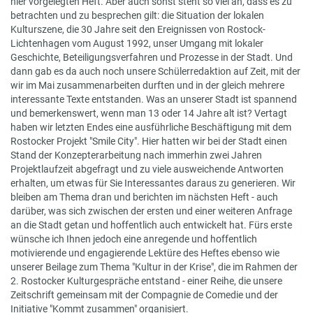
hier vorgelegten Heft. Aber auch sonst steht so viel an, dass es zu
betrachten und zu besprechen gilt: die Situation der lokalen
Kulturszene, die 30 Jahre seit den Ereignissen von Rostock-
Lichtenhagen vom August 1992, unser Umgang mit lokaler
Geschichte, Beteiligungsverfahren und Prozesse in der Stadt. Und
dann gab es da auch noch unsere Schülerredaktion auf Zeit, mit der
wir im Mai zusammenarbeiten durften und in der gleich mehrere
interessante Texte entstanden. Was an unserer Stadt ist spannend
und bemerkenswert, wenn man 13 oder 14 Jahre alt ist? Vertagt
haben wir letzten Endes eine ausführliche Beschäftigung mit dem
Rostocker Projekt "Smile City". Hier hatten wir bei der Stadt einen
Stand der Konzepterarbeitung nach immerhin zwei Jahren
Projektlaufzeit abgefragt und zu viele ausweichende Antworten
erhalten, um etwas für Sie Interessantes daraus zu generieren. Wir
bleiben am Thema dran und berichten im nächsten Heft - auch
darüber, was sich zwischen der ersten und einer weiteren Anfrage
an die Stadt getan und hoffentlich auch entwickelt hat. Fürs erste
wünsche ich Ihnen jedoch eine anregende und hoffentlich
motivierende und engagierende Lektüre des Heftes ebenso wie
unserer Beilage zum Thema "Kultur in der Krise", die im Rahmen der
2. Rostocker Kulturgespräche entstand - einer Reihe, die unsere
Zeitschrift gemeinsam mit der Compagnie de Comedie und der
Initiative "Kommt zusammen" organisiert.