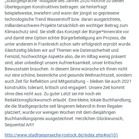
„Stadtgespräche”-Ausgabe des Jahres 2020 möchte zu diesen
Überlegungen Konstruktives beitragen: sie hinterfragt
beispielsweise, inwiefern und wann der jüngst so gepriesene
technologische Trend Wasserstoff bzw. daran ausgerichtete,
milliardenschwere Projekte tatsächlich ein wichtiger Beitrag zum
Klimaschutz sind. Sie stellt das Konzept der Bürger*innenräte vor
und damit eine Option echter Bürgerbeteiligung am Prozess, die
unter anderem in Frankreich schon sehr erfolgreich erprobt wurde.
Gleichzeitig blicken wir auf Themen wie Datensicherheit und
Femizid, hochwichtige Aspekte also, die im Alltag wenig präsent
sind, aber unbedingt unsere Aufmerksamkeit, unser kritisches
Bewusstsein brauchen. In diesem Sinne wünsche ich Ihnen nicht
nur eine schöne, besinnliche und gesunde Weihnachtszeit, sondern
auch Zeit für Reflektion und Mitgestaltung – bleiben Sie auch 2021
konstruktiv, tolerant, kritisch und engagiert. Unsere Zeit kommt
ohne dies nicht aus. Zu guter Letzt sei mir noch ein
Redaktionsglückwunsch erlaubt. Eine kleine, lokale Buchhandlung,
die die Stadtgespräche seit längerem liebevoll in ihren Regalen
platziert, wurde vor wenigen Wochen mit dem diesjährigen
Buchhandlungspreis ausgezeichnet. Herzlichen Glückwunsch,
Sequential Art!!
http://www.stadtgespraeche-rostock.de/index.php#sg101