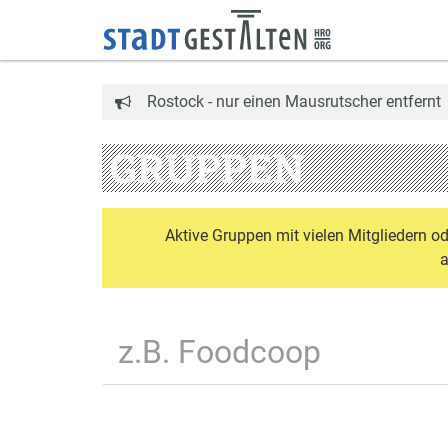
Rostock - nur einen Mausrutscher entfernt
GRUPPEN
Aktive Gruppen mit vielen Mitgliedern o
a
Name