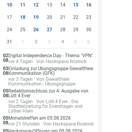
13
14
10
11
12
15
16
17
20
21
22
23
18
19
24
25
28
29
30
26
27
31
1
3
5
6
2
4
Am
02
Digital Independence Day - Thema "VPN"
08
Veranstaltet
vor 4 Tagen
· Von
Hackspace Rostock
von
Am
03
Einladung zur Übungsgruppe Gewaltfreie
08
Kommunikation (GFK)
Veranstaltet
vor 3 Tagen
· Von
Gewaltfreie
von
Kommunikation - Übungsgruppe
Am
05
Redaktionsschluss zur 4. Ausgabe von
08
Lütt 4 Ever
Veranstaltet
vor 2 Tagen
· Von
Lütt 4 Ever - Die
von
Stadtteilzeitung für Evershagen und
Lütten Klein
Am
05
Monatstreffen am 05.08.2026
08
Veranstaltet
vor 21 Stunden
· Von
Hackspace Rostock
von
Am
05
Hackspace-Öffnung am 05.08.2026