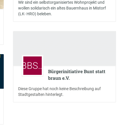
Wir sind ein selbstorganisiertes Wohnprojekt und
wollen solidarisch ein altes Bauernhaus in Mistorf
(LK- HRO) beleben.
BBS…
Bürgerinitiative Bunt statt
braun e.V.
Diese Gruppe hat noch keine Beschreibung auf
Stadtgestalten hinterlegt.