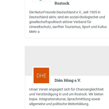
Rostock
Die NaturFreunde Deutschland e.V., seit 1905 in
Deutschland aktiv, sind ein sozial-ökologischer und
gesellschaftspolitisch aktiver Verband für
Umweltschutz, sanften Tourismus, Sport und Kultur.
Mehr a
DHE
Diên Hông e.V.
Unser Verein engagiert sich für Chancengleichheit
und Verständigung in und um Rostock. Wir bieten
bspw. Integrationskurse, Sprachmittlung sowie
allgemeine und politische Weiterbildung.