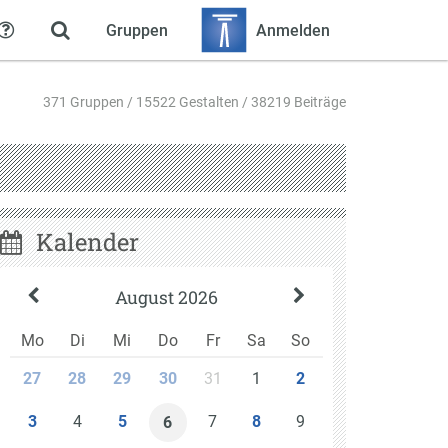
Gruppen
Anmelden
Hilfe
371 Gruppen / 15522 Gestalten / 38219 Beiträge
Kalender
August 2026
Mo
Di
Mi
Do
Fr
Sa
So
31
1
27
28
29
30
2
4
7
9
3
5
8
6