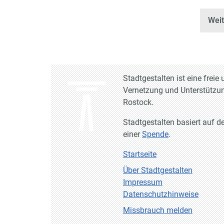
Wei
Stadtgestalten ist eine frei
Vernetzung und Unterstützun
Rostock.
Stadtgestalten basiert auf d
einer
Spende
.
Startseite
Über Stadtgestalten
Impressum
Datenschutzhinweise
Missbrauch melden