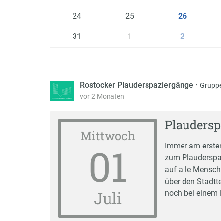
24
25
26
31
1
2
Rostocker Plauderspaziergänge
·
Gruppe
vor 2 Monaten
Plaudersp
Mittwoch
01
Immer am ersten
zum Plauderspaz
auf alle Mensch
über den Stadtte
Juli
noch bei einem 