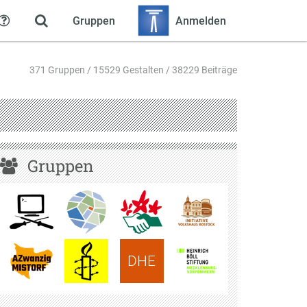
Gruppen
Anmelden
Hilfe
371 Gruppen / 15529 Gestalten / 38229 Beiträge
Gruppen
DHE