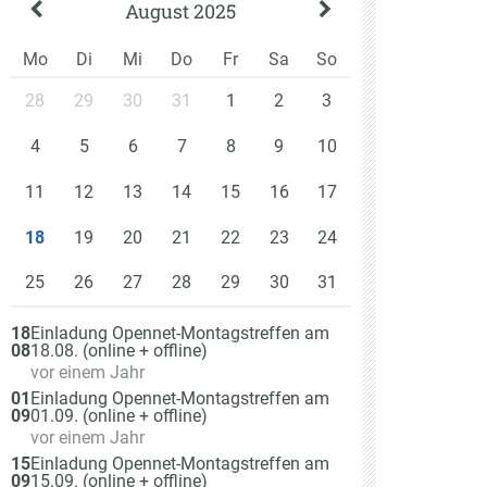
August 2025
Mo
Di
Mi
Do
Fr
Sa
So
28
29
30
31
1
2
3
4
5
6
7
8
9
10
11
12
13
14
15
16
17
19
20
21
22
23
24
18
25
26
27
28
29
30
31
Am
18
Einladung Opennet-Montagstreffen am
08
18.08. (online + offline)
vor einem Jahr
Am
01
Einladung Opennet-Montagstreffen am
09
01.09. (online + offline)
vor einem Jahr
Am
15
Einladung Opennet-Montagstreffen am
09
15.09. (online + offline)