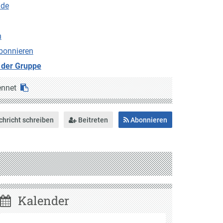
.de
n
bonnieren
 der Gruppe
ennet
hricht schreiben
Beitreten
Abonnieren
Kalender