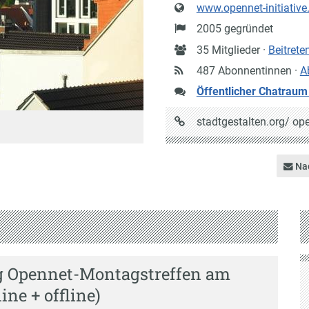
Website
www.opennet-initiative
Gründung
2005 gegründet
Anzahl
35 Mitglieder ·
Beitrete
Mitglieder
487 Abonnentinnen ·
A
Öffentlicher Chatraum
URL
stadtgestalten.org/
op
auf
Stadtgestalten
Nac
g Opennet-Montagstreffen am
line + offline)