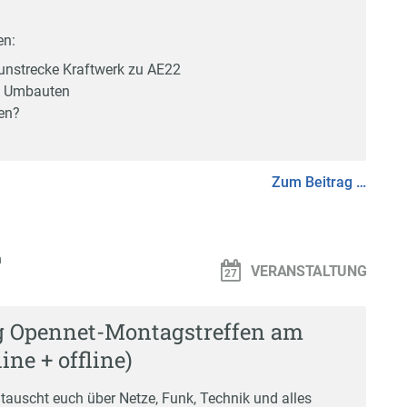
en:
nstrecke Kraftwerk zu AE22
m Umbauten
en?
Zum Beitrag …
n
VERANSTALTUNG
g Opennet-Montagstreffen am
line + offline)
 tauscht euch über Netze, Funk, Technik und alles