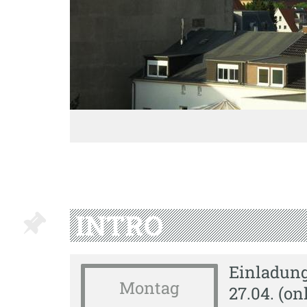
INTRO
Einladun
Montag
27.04. (on