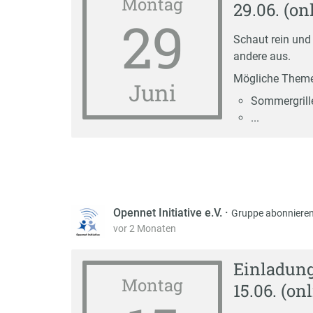
Montag
29.06. (on
29
Schaut rein und
andere aus.
Mögliche Them
Juni
Sommergrill
...
Opennet Initiative e.V.
·
Gruppe abonniere
vor 2 Monaten
Einladun
Montag
15.06. (onl