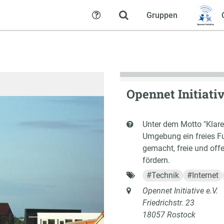
Gruppen
Hilfe
Opennet Initiativ
Kurzbeschreibung
Unter dem Motto "Klare 
Umgebung ein freies F
gemacht, freie und of
fördern.
Schlagworte
#
Technik
#
Internet
Anschrift
Opennet Initiative e.V.
Friedrichstr. 23
18057 Rostock