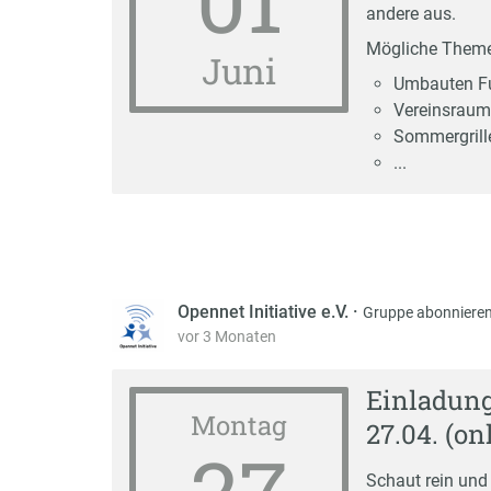
andere aus.
Mögliche Them
Juni
Umbauten Fu
Vereinsrau
Sommergrill
...
Opennet Initiative e.V.
·
Gruppe abonniere
vor 3 Monaten
Einladun
Montag
27.04. (on
Schaut rein und