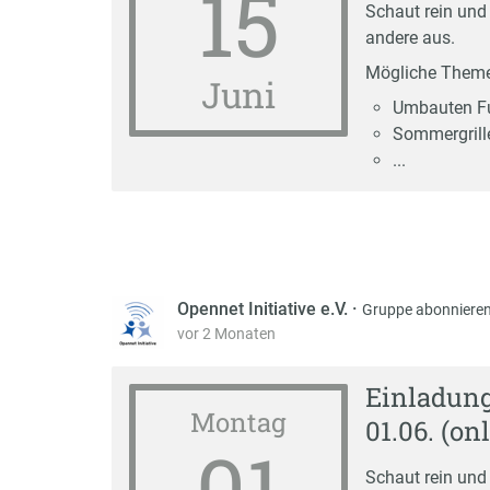
15
Schaut rein und
andere aus.
Mögliche Them
Juni
Umbauten Fu
Sommergrill
...
Opennet Initiative e.V.
·
Gruppe abonniere
vor 2 Monaten
Einladun
Montag
01.06. (onl
01
Schaut rein und