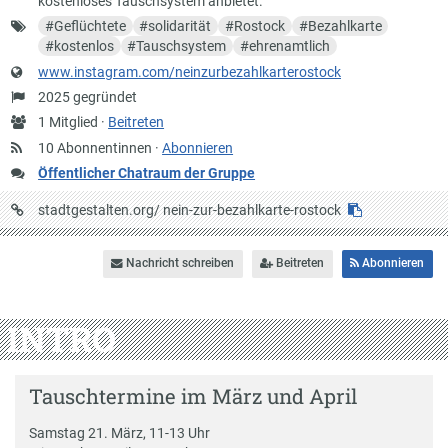
kostenloses Tauschsystem anbietet.
Schlagworte
#
Geflüchtete
#
solidarität
#
Rostock
#
Bezahlkarte
#
kostenlos
#
Tauschsystem
#
ehrenamtlich
Website
www.instagram.com/neinzurbezahlkarterostock
Gründung
2025 gegründet
Anzahl
1 Mitglied ·
Beitreten
Mitglieder
10 Abonnentinnen ·
Abonnieren
Öffentlicher Chatraum der Gruppe
URL
stadtgestalten.org/
nein-zur-bezahlkarte-rostock
auf
Stadtgestalten
Nachricht schreiben
Beitreten
Abonnieren
INTRO
Tauschtermine im März und April
Samstag 21. März, 11-13 Uhr