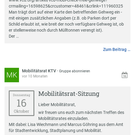
www.vcd.org/artikel/vcd-mobi-check-freie-gehwege?
crmailing=16598625&crcustomer=48461&crlink=111960325
Man trägt dort auf einer Karte den betreffenden Gehweg ein -
mit einigen zusätzlichen Angaben (z.B. ob Parken dort per
Schild erlaubt ist, wie breit der noch verfügbare Gehweg ist, ob
er stellenweise noch durch Mülltonnen verengt ist).
Der …
Zum Beitrag …
Mobilitätsrat KTV
·
Gruppe abonnieren
MK
vor 10 Monaten
Mobilitätsrat-Sitzung
Donnerstag
16
Lieber Mobilitätsrat,
Oktober
wir freuen uns euch zum nächsten Treffen des
Mobilitätsrates einzuladen.
Mit dabei: Lisa Wiechmann und Marcus Göhring aus dem Amt
für Stadtentwicklung, Stadtplanung und Mobilität.