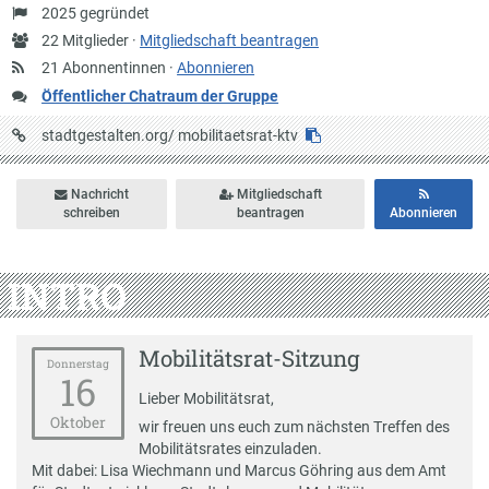
Gründung
2025 gegründet
Anzahl
22 Mitglieder ·
Mitgliedschaft beantragen
Mitglieder
21 Abonnentinnen ·
Abonnieren
Öffentlicher Chatraum der Gruppe
URL
stadtgestalten.org/
mobilitaetsrat-ktv
auf
Stadtgestalten
Nachricht
Mitgliedschaft
schreiben
beantragen
Abonnieren
INTRO
Mobilitätsrat-Sitzung
Donnerstag
16
Lieber Mobilitätsrat,
Oktober
wir freuen uns euch zum nächsten Treffen des
Mobilitätsrates einzuladen.
Mit dabei: Lisa Wiechmann und Marcus Göhring aus dem Amt