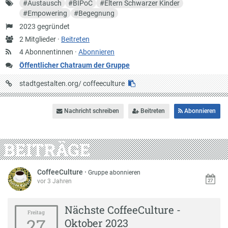
Schlagworte
#
Austausch
#
BIPoC
#
Eltern Schwarzer Kinder
#
Empowering
#
Begegnung
Gründung
2023 gegründet
Anzahl
2 Mitglieder ·
Beitreten
Mitglieder
4 Abonnentinnen ·
Abonnieren
Öffentlicher Chatraum der Gruppe
URL
stadtgestalten.org/
coffeeculture
auf
Stadtgestalten
Nachricht schreiben
Beitreten
Abonnieren
BEITRÄGE
CoffeeCulture
·
Gruppe abonnieren
vor 3 Jahren
Nächste CoffeeCulture -
Freitag
27
Oktober 2023