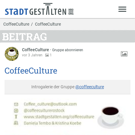
CoffeeCulture
CoffeeCulture
BEITRAG
CoffeeCulture
·
Gruppe abonnieren
vor 3 Jahren
1
CoffeeCulture
Introgalerie der Gruppe
@coffeeculture