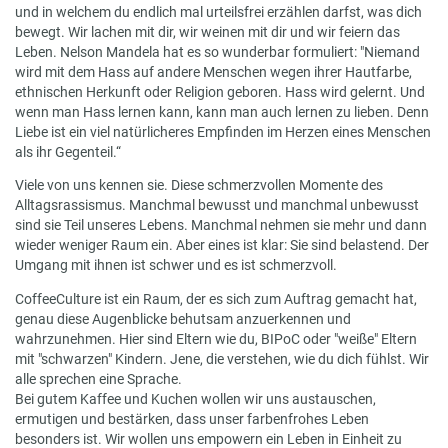
und in welchem du endlich mal urteilsfrei erzählen darfst, was dich
bewegt. Wir lachen mit dir, wir weinen mit dir und wir feiern das
Leben. Nelson Mandela hat es so wunderbar formuliert: "Niemand
wird mit dem Hass auf andere Menschen wegen ihrer Hautfarbe,
ethnischen Herkunft oder Religion geboren. Hass wird gelernt. Und
wenn man Hass lernen kann, kann man auch lernen zu lieben. Denn
Liebe ist ein viel natürlicheres Empfinden im Herzen eines Menschen
als ihr Gegenteil.“
Viele von uns kennen sie. Diese schmerzvollen Momente des
Alltagsrassismus. Manchmal bewusst und manchmal unbewusst
sind sie Teil unseres Lebens. Manchmal nehmen sie mehr und dann
wieder weniger Raum ein. Aber eines ist klar: Sie sind belastend. Der
Umgang mit ihnen ist schwer und es ist schmerzvoll.
CoffeeCulture ist ein Raum, der es sich zum Auftrag gemacht hat,
genau diese Augenblicke behutsam anzuerkennen und
wahrzunehmen. Hier sind Eltern wie du, BIPoC oder "weiße" Eltern
mit "schwarzen" Kindern. Jene, die verstehen, wie du dich fühlst. Wir
alle sprechen eine Sprache.
Bei gutem Kaffee und Kuchen wollen wir uns austauschen,
ermutigen und bestärken, dass unser farbenfrohes Leben
besonders ist. Wir wollen uns empowern ein Leben in Einheit zu