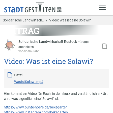
Solidarische Landwirtsch…
Video: Was ist eine Solawi?
BEITRAG
Solidarische Landwirtschaft Rostock
·
Gruppe
abonnieren
vor einem Jahr
Video: Was ist eine Solawi?
Datei
WasIstSolawi.mp4
Hier kommt ein Video für Euch, in dem kurz und verständlich erklärt
wird was eigentlich eine "Solawi" ist.
https://www.bunte-hoefe.de/bekegarten
https://www.instagram.com/bekegarten