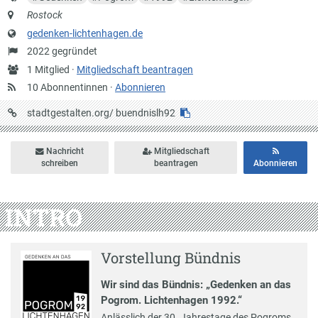
Anschrift
Rostock
Website
gedenken-lichtenhagen.de
Gründung
2022 gegründet
Anzahl
1 Mitglied ·
Mitgliedschaft beantragen
Mitglieder
10 Abonnentinnen ·
Abonnieren
URL
stadtgestalten.org/
buendnislh92
auf
Stadtgestalten
Nachricht
Mitgliedschaft
schreiben
beantragen
Abonnieren
INTRO
Vorstellung Bündnis
Wir sind das Bündnis: „Gedenken an das
Pogrom. Lichtenhagen 1992.“
Anlässlich der 30. Jahrestage des Pogroms