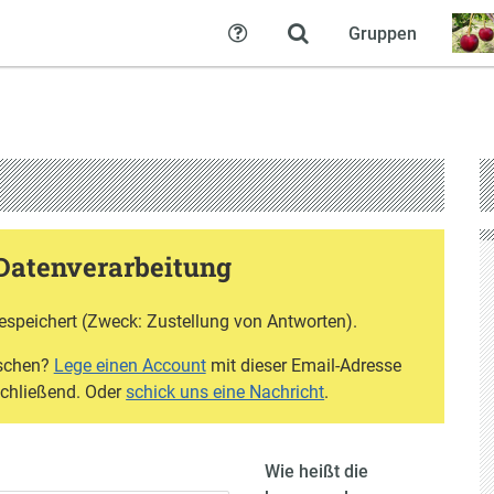
Gruppen
Hilfe
Datenverarbeitung
espeichert (Zweck: Zustellung von Antworten).
öschen?
Lege einen Account
mit dieser Email-Adresse
schließend. Oder
schick uns eine Nachricht
.
Wie heißt die