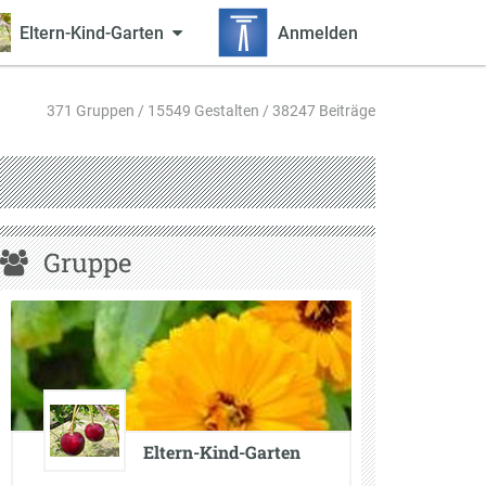
Eltern-Kind-Garten
Anmelden
371 Gruppen / 15549 Gestalten / 38247 Beiträge
Gruppe
Eltern-Kind-Garten