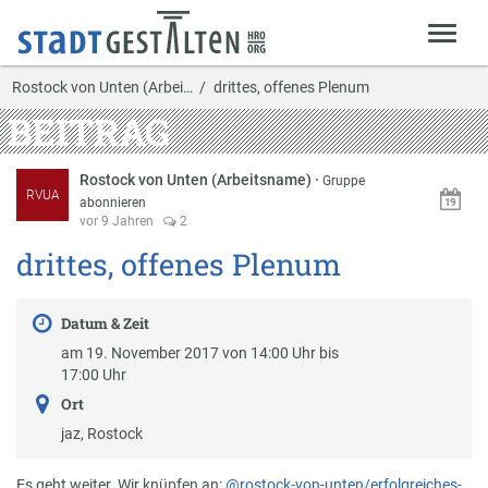
Rostock von Unten (Arbei…
drittes, offenes Plenum
BEITRAG
Rostock von Unten (Arbeitsname)
·
Gruppe
RVUA
abonnieren
vor 9 Jahren
2
drittes, offenes Plenum
Datum & Zeit
am 19. November 2017 von 14:00 Uhr bis
17:00 Uhr
Ort
jaz, Rostock
Es geht weiter. Wir knüpfen an:
@rostock-von-unten/erfolgreiches-