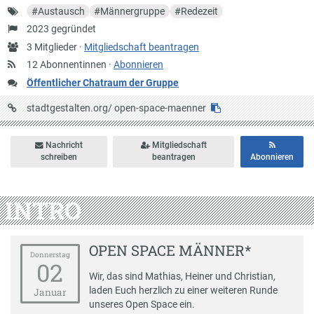
Schlagworte
#
Austausch
#
Männergruppe
#
Redezeit
Gründung
2023 gegründet
Anzahl
3 Mitglieder ·
Mitgliedschaft beantragen
Mitglieder
12 Abonnentinnen ·
Abonnieren
Öffentlicher Chatraum der Gruppe
URL
stadtgestalten.org/
open-space-maenner
auf
Stadtgestalten
Nachricht
Mitgliedschaft
schreiben
beantragen
Abonnieren
INTRO
OPEN SPACE MÄNNER*
Donnerstag
02
Wir, das sind Mathias, Heiner und Christian,
laden Euch herzlich zu einer weiteren Runde
Januar
unseres Open Space ein.