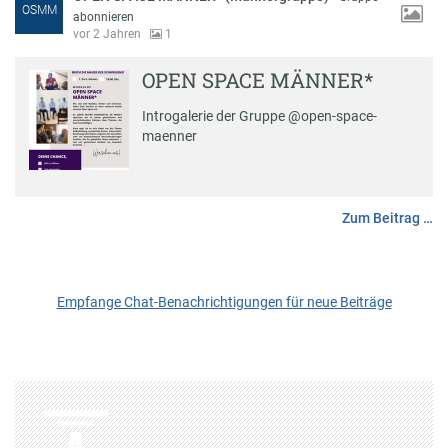
OSMM
abonnieren
vor 2 Jahren
1
OPEN SPACE MÄNNER*
Introgalerie der Gruppe @open-space-
maenner
Zum Beitrag …
Empfange Chat-Benachrichtigungen für neue Beiträge