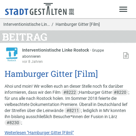
Interventionistische Lin…
Hamburger Gitter [Film]
BEITRAG
Interventionistische Linke Rostock
·
Gruppe
abonnieren
vor 8 Jahren
Hamburger Gitter [Film]
Ahoi und moin! Wir wollen euch an dieser Stelle noch fix darüber
informieren, dass wir den Film
#
8222
;Hamburger Gitter
#
8220
;
für uns alle nach Rostock holen. Im Sommer 2018 feierte die
vielbeachtete Dokumentation Premiere. Überall in Deutschland lief
der Streifen über die Leinwände
#
8211
; lediglich in MV konnten
ihn bislang ausschließlich Besucher*innen der Fusion in Lärz
#
8230
;
Weiterlesen
"Hamburger Gitter [Film]"