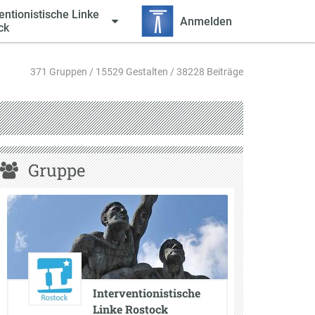
entionistische Linke
Anmelden
ck
371 Gruppen / 15529 Gestalten / 38228 Beiträge
Gruppe
Interventionistische
Linke Rostock