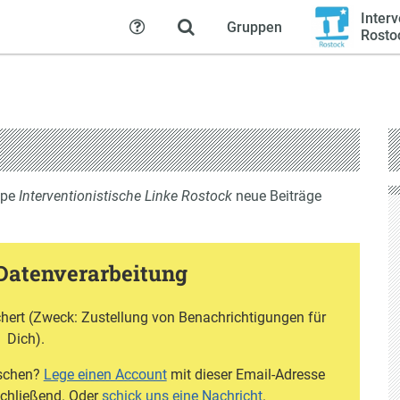
Interv
Gruppen
Hilfe
Rosto
ppe
Interventionistische Linke Rostock
neue Beiträge
Datenverarbeitung
hert (Zweck: Zustellung von Benachrichtigungen für
Dich).
öschen?
Lege einen Account
mit dieser Email-Adresse
schließend. Oder
schick uns eine Nachricht
.