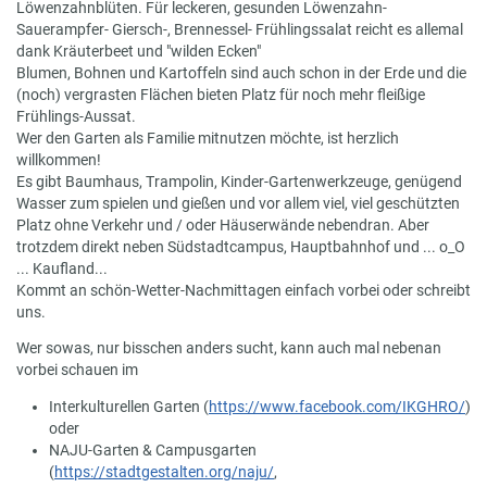
Löwenzahnblüten. Für leckeren, gesunden Löwenzahn-
Sauerampfer- Giersch-, Brennessel- Frühlingssalat reicht es allemal
dank Kräuterbeet und "wilden Ecken"
Blumen, Bohnen und Kartoffeln sind auch schon in der Erde und die
(noch) vergrasten Flächen bieten Platz für noch mehr fleißige
Frühlings-Aussat.
Wer den Garten als Familie mitnutzen möchte, ist herzlich
willkommen!
Es gibt Baumhaus, Trampolin, Kinder-Gartenwerkzeuge, genügend
Wasser zum spielen und gießen und vor allem viel, viel geschützten
Platz ohne Verkehr und / oder Häuserwände nebendran. Aber
trotzdem direkt neben Südstadtcampus, Hauptbahnhof und ... o_O
... Kaufland...
Kommt an schön-Wetter-Nachmittagen einfach vorbei oder schreibt
uns.
Wer sowas, nur bisschen anders sucht, kann auch mal nebenan
vorbei schauen im
Interkulturellen Garten (
https://www.facebook.com/IKGHRO/
)
oder
NAJU-Garten & Campusgarten
(
https://stadtgestalten.org/naju/
,