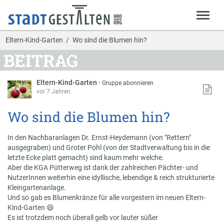
Eltern-Kind-Garten
Wo sind die Blumen hin?
BEITRAG
Eltern-Kind-Garten
·
Gruppe abonnieren
vor 7 Jahren
Wo sind die Blumen hin?
In den Nachbaranlagen Dr. Ernst-Heydemann (von "Rettern"
ausgegraben) und Groter Pohl (von der Stadtverwaltung bis in die
letzte Ecke platt gemacht) sind kaum mehr welche.
Aber die KGA Pütterweg ist dank der zahlreichen Pächter- und
NutzerInnen weiterhin eine idyllische, lebendige & reich strukturierte
Kleingartenanlage.
Und so gab es Blumenkränze für alle vorgestern im neuen Eltern-
Kind-Garten
😄
Es ist trotzdem noch überall gelb vor lauter süßer