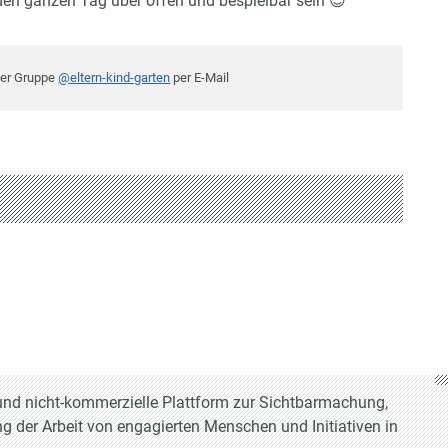
 den ganzen Tag über offen und bespielbar sein
😊
der Gruppe
@eltern-kind-garten
per E-Mail
e und nicht-kommerzielle Plattform zur Sichtbarmachung,
g der Arbeit von engagierten Menschen und Initiativen in